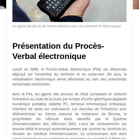
Un agent des forces de l'ordre verbalise avec son terminal PV électronique
Présentation du Procès-
Verbal électronique
Lancé en 2009, le
Procès-verbal électronique
(PVe) est désormais
déployé sur l'ensemble du territoire et en outre-mer. De plus, la
verbalisation électronique arrive désormais au sein des collectivités
territoriales volontaires.
Avec le PVe, les
agents des services de l'Etat
constatent et relèvent
l'infraction au code de la route par le biais d'outils spécifiques (appareil
numérique portable, tablette PC, terminal informatique embarqué,
interface de saisie sur ordinateur). Les données de l'infraction sont
télétransmises au Centre national de traitement de Rennes, le
propriétaire du véhicule étant identifié par le Système
d'immatriculation des véhicules (SIV). L'
avis de contravention
est
ensuite édité et envoyé automatiquement par courrier au domicile du
titulaire du certificat d'immatriculation. Le contrevenant doit alors
payer l'amende
(ou la
contester
en envoyant un courrier à l'officier du