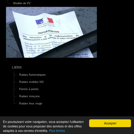
Modèle de PV
LIENS
Radars Automatiques
Radars mobiles NG
Permis à points
Radars tronçons
Radars feux rouge
En poursuivant votre navigation, vous acceptez l'utilisation
Accepter
de cookies pour vous proposer des services et des offres
2015 ©
Le Monde d'Aza
|
Mentions légales
adaptés à vos centres d'intérêts.
Plus d'infos