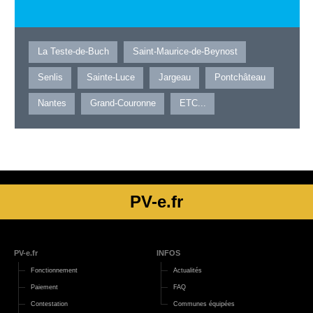
La Teste-de-Buch
Saint-Maurice-de-Beynost
Senlis
Sainte-Luce
Jargeau
Pontchâteau
Nantes
Grand-Couronne
ETC...
PV-e.fr
PV-e.fr
INFOS
Fonctionnement
Actualités
Paiement
FAQ
Contestation
Communes équipées