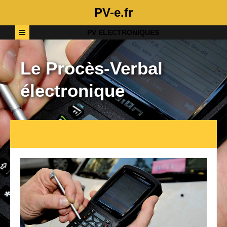
PV-e.fr
PV ELECTRONIQUES
Le Procès-Verbal
électronique