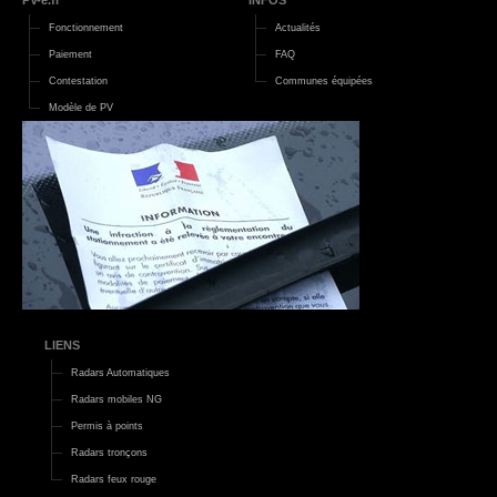
Fonctionnement
Actualités
Paiement
FAQ
Contestation
Communes équipées
Modèle de PV
LIENS
Radars Automatiques
Radars mobiles NG
Permis à points
Radars tronçons
Radars feux rouge