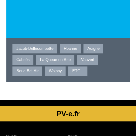
Jacob-Bellecombette
Roanne
Acigné
Cabriès
La Queue-en-Brie
Vauvert
Bouc-Bel-Air
Woippy
ETC...
PV-e.fr
PV-e.fr
INFOS