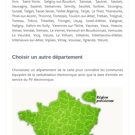
Voir
,
Saint-Yorre
,
Saligny-sur-Roudon
,
Sanssat
,
Saulcet
,
Saulzet
,
Sauvagny
,
Sazeret
,
Serbannes
,
Servilly
,
Seuillet
,
Sorbier
,
Souvigny
,
Sussat
,
Target
,
Taxat-Senat
,
Teillet-Argenty
,
Terjat
,
Le Theil
,
Theneuille
,
Thiel-sur-Acolin
,
Thionne
,
Tortezais
,
Toulon-sur-Allier
,
Treban
,
Treignat
,
Treteau
,
Trévol
,
Trézelles
,
Tronget
,
Urçay
,
Ussel-d'Allier
,
Valignat
,
Valigny
,
Vallon-en-Sully
,
Varennes-sur-Tèche
,
Vaumas
,
Vaux
,
Veauce
,
Venas
,
Vendat
,
Verneix
,
Le Vernet
,
Verneuil-en-Bourbonnais
,
Vernusse
,
Le Veurdre
,
Vicq
,
Vieure
,
Le Vilhain
,
Villebret
,
Villefranche-d'Allier
,
Villeneuve-sur-Allier
,
Viplaix
,
Vitray
,
Voussac
,
Ygrande
,
Yzeure
,
Choisir un autre département
Choississez un département de la carte pour connaître les communes
équipées de la verbalisation électronique ainsi que la date d'entrée en
service du PV électronique.