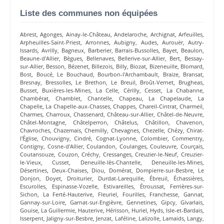
Liste des communes non équipées
Abrest
,
Agonges
,
Ainay-le-Château
,
Andelaroche
,
Archignat
,
Arfeuilles
,
Arpheuilles-Saint-Priest
,
Arronnes
,
Aubigny
,
Audes
,
Aurouër
,
Autry-
Issards
,
Avrilly
,
Bagneux
,
Barberier
,
Barrais-Bussolles
,
Bayet
,
Beaulon
,
Beaune-d'Allier
,
Bègues
,
Bellenaves
,
Bellerive-sur-Allier
,
Bert
,
Bessay-
sur-Allier
,
Besson
,
Bézenet
,
Billezois
,
Billy
,
Biozat
,
Bizeneuille
,
Blomard
,
Bost
,
Boucé
,
Le Bouchaud
,
Bourbon-l'Archambault
,
Braize
,
Bransat
,
Bresnay
,
Bressolles
,
Le Brethon
,
Le Breuil
,
Broût-Vernet
,
Brugheas
,
Busset
,
Buxières-les-Mines
,
La Celle
,
Cérilly
,
Cesset
,
La Chabanne
,
Chambérat
,
Chamblet
,
Chantelle
,
Chapeau
,
La Chapelaude
,
La
Chapelle
,
La Chapelle-aux-Chasses
,
Chappes
,
Chareil-Cintrat
,
Charmeil
,
Charmes
,
Charroux
,
Chassenard
,
Château-sur-Allier
,
Châtel-de-Neuvre
,
Châtel-Montagne
,
Châtelperron
,
Châtelus
,
Châtillon
,
Chavenon
,
Chavroches
,
Chazemais
,
Chemilly
,
Chevagnes
,
Chezelle
,
Chézy
,
Chirat-
l'Église
,
Chouvigny
,
Cindré
,
Cognat-Lyonne
,
Colombier
,
Commentry
,
Contigny
,
Cosne-d'Allier
,
Coulandon
,
Coulanges
,
Couleuvre
,
Courçais
,
Coutansouze
,
Couzon
,
Créchy
,
Cressanges
,
Creuzier-le-Neuf
,
Creuzier-
le-Vieux
,
Cusset
,
Deneuille-lès-Chantelle
,
Deneuille-les-Mines
,
Désertines
,
Deux-Chaises
,
Diou
,
Domérat
,
Dompierre-sur-Besbre
,
Le
Donjon
,
Doyet
,
Droiturier
,
Durdat-Larequille
,
Ébreuil
,
Échassières
,
Escurolles
,
Espinasse-Vozelle
,
Estivareilles
,
Étroussat
,
Ferrières-sur-
Sichon
,
La Ferté-Hauterive
,
Fleuriel
,
Fourilles
,
Franchesse
,
Gannat
,
Gannay-sur-Loire
,
Garnat-sur-Engièvre
,
Gennetines
,
Gipcy
,
Givarlais
,
Gouise
,
La Guillermie
,
Hauterive
,
Hérisson
,
Huriel
,
Hyds
,
Isle-et-Bardais
,
Isserpent
,
Jaligny-sur-Besbre
,
Jenzat
,
Laféline
,
Lalizolle
,
Lamaids
,
Langy
,