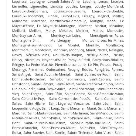
Lapalisse
,
Laprugne
,
Lavault-Sainte-Anne
,
Lavoine
,
Lenax
,
Lételon
,
Liernolles
,
Lignerolles
,
Limoise
,
Loddes
,
Loriges
,
Louchy-Montfand
,
Louroux-Bourbonnais
,
Louroux-de-Beaune
,
Louroux-de-Bouble
,
Louroux-Hodement
,
Luneau
,
Lurcy-Lévis
,
Lusigny
,
Magnet
,
Maillet
,
Malicorne
,
Marcenat
,
Marcillat-en-Combraille
,
Marigny
,
Mariol
,
Le
Mayet-d'École
,
Le Mayet-de-Montagne
,
Mazerier
,
Mazirat
,
Meaulne
,
Meillard
,
Meillers
,
Mercy
,
Mesples
,
Molinet
,
Molles
,
Monestier
,
Monétay-sur-Allier
,
Monétay-sur-Loire
,
Montaiguët-en-Forez
,
Montaigu-le-Blin
,
Montbeugny
,
Montcombroux-les-Mines
,
Monteignet-sur-l'Andelot
,
Le Montet
,
Montilly
,
Montluçon
,
Montmarault
,
Montoldre
,
Montord
,
Montvicq
,
Murat
,
Nades
,
Nassigny
,
Naves
,
Néris-les-Bains
,
Neuilly-en-Donjon
,
Neuilly-le-Réal
,
Neure
,
Neuvy
,
Nizerolles
,
Noyant-d'Allier
,
Paray-le-Frésil
,
Paray-sous-Briailles
,
Périgny
,
La Petite-Marche
,
Pierrefitte-sur-Loire
,
Le Pin
,
Poëzat
,
Pouzy-
Mésangy
,
Prémilhat
,
Quinssaines
,
Reugny
,
Rocles
,
Rongères
,
Ronnet
,
Saint-Angel
,
Saint-Aubin-le-Monial
,
Saint-Bonnet-de-Four
,
Saint-
Bonnet-de-Rochefort
,
Saint-Bonnet-Tronçais
,
Saint-Caprais
,
Saint-
Christophe
,
Saint-Clément
,
Saint-Désiré
,
Saint-Didier-en-Donjon
,
Saint-
Didier-la-Forêt
,
Saint-Éloy-d'Allier
,
Saint-Ennemond
,
Saint-Étienne-de-
Vicq
,
Saint-Fargeol
,
Saint-Félix
,
Saint-Genest
,
Saint-Gérand-de-Vaux
,
Saint-Gérand-le-Puy
,
Saint-Germain-des-Fossés
,
Saint-Germain-de-
Salles
,
Saint-Hilaire
,
Saint-Léger-sur-Vouzance
,
Saint-Léon
,
Saint-
Léopardin-d'Augy
,
Saint-Loup
,
Saint-Marcel-en-Murat
,
Saint-Marcel-en-
Marcillat
,
Saint-Martin-des-Lais
,
Saint-Martinien
,
Saint-Menoux
,
Saint-
Nicolas-des-Biefs
,
Saint-Palais
,
Saint-Pierre-Laval
,
Saint-Plaisir
,
Saint-
Pont
,
Saint-Pourçain-sur-Besbre
,
Saint-Pourçain-sur-Sioule
,
Saint-
Priest-d'Andelot
,
Saint-Priest-en-Murat
,
Saint-Prix
,
Saint-Rémy-en-
Rollat
,
Saint-Sauvier
,
Saint-Sornin
,
Sainte-Thérence
,
Saint-Victor
,
Saint-