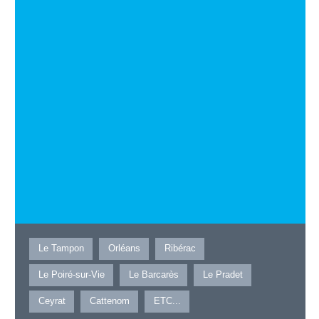
Le Tampon
Orléans
Ribérac
Le Poiré-sur-Vie
Le Barcarès
Le Pradet
Ceyrat
Cattenom
ETC...