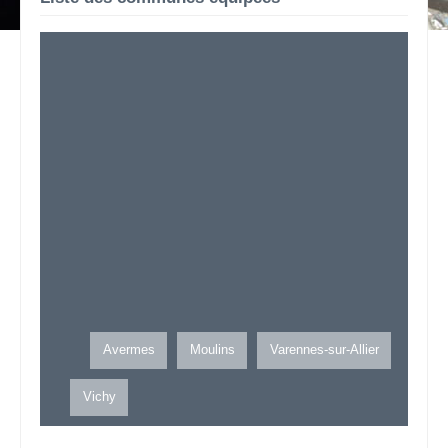
Avermes
Moulins
Varennes-sur-Allier
Vichy