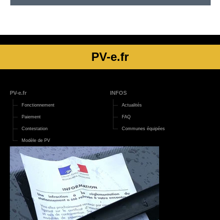
PV-e.fr
PV-e.fr
INFOS
Fonctionnement
Actualités
Paiement
FAQ
Contestation
Communes équipées
Modèle de PV