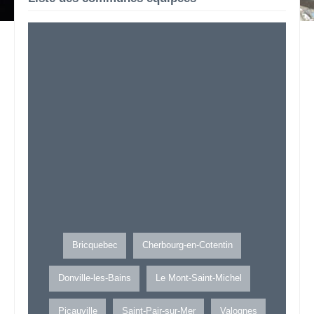
Bricquebec
Cherbourg-en-Cotentin
Donville-les-Bains
Le Mont-Saint-Michel
Picauville
Saint-Pair-sur-Mer
Valognes