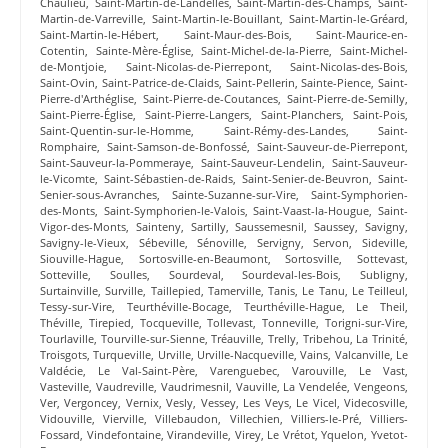
Chaulieu
,
Saint-Martin-de-Landelles
,
Saint-Martin-des-Champs
,
Saint-
Martin-de-Varreville
,
Saint-Martin-le-Bouillant
,
Saint-Martin-le-Gréard
,
Saint-Martin-le-Hébert
,
Saint-Maur-des-Bois
,
Saint-Maurice-en-
Cotentin
,
Sainte-Mère-Église
,
Saint-Michel-de-la-Pierre
,
Saint-Michel-
de-Montjoie
,
Saint-Nicolas-de-Pierrepont
,
Saint-Nicolas-des-Bois
,
Saint-Ovin
,
Saint-Patrice-de-Claids
,
Saint-Pellerin
,
Sainte-Pience
,
Saint-
Pierre-d'Arthéglise
,
Saint-Pierre-de-Coutances
,
Saint-Pierre-de-Semilly
,
Saint-Pierre-Église
,
Saint-Pierre-Langers
,
Saint-Planchers
,
Saint-Pois
,
Saint-Quentin-sur-le-Homme
,
Saint-Rémy-des-Landes
,
Saint-
Romphaire
,
Saint-Samson-de-Bonfossé
,
Saint-Sauveur-de-Pierrepont
,
Saint-Sauveur-la-Pommeraye
,
Saint-Sauveur-Lendelin
,
Saint-Sauveur-
le-Vicomte
,
Saint-Sébastien-de-Raids
,
Saint-Senier-de-Beuvron
,
Saint-
Senier-sous-Avranches
,
Sainte-Suzanne-sur-Vire
,
Saint-Symphorien-
des-Monts
,
Saint-Symphorien-le-Valois
,
Saint-Vaast-la-Hougue
,
Saint-
Vigor-des-Monts
,
Sainteny
,
Sartilly
,
Saussemesnil
,
Saussey
,
Savigny
,
Savigny-le-Vieux
,
Sébeville
,
Sénoville
,
Servigny
,
Servon
,
Sideville
,
Siouville-Hague
,
Sortosville-en-Beaumont
,
Sortosville
,
Sottevast
,
Sotteville
,
Soulles
,
Sourdeval
,
Sourdeval-les-Bois
,
Subligny
,
Surtainville
,
Surville
,
Taillepied
,
Tamerville
,
Tanis
,
Le Tanu
,
Le Teilleul
,
Tessy-sur-Vire
,
Teurthéville-Bocage
,
Teurthéville-Hague
,
Le Theil
,
Théville
,
Tirepied
,
Tocqueville
,
Tollevast
,
Tonneville
,
Torigni-sur-Vire
,
Tourlaville
,
Tourville-sur-Sienne
,
Tréauville
,
Trelly
,
Tribehou
,
La Trinité
,
Troisgots
,
Turqueville
,
Urville
,
Urville-Nacqueville
,
Vains
,
Valcanville
,
Le
Valdécie
,
Le Val-Saint-Père
,
Varenguebec
,
Varouville
,
Le Vast
,
Vasteville
,
Vaudreville
,
Vaudrimesnil
,
Vauville
,
La Vendelée
,
Vengeons
,
Ver
,
Vergoncey
,
Vernix
,
Vesly
,
Vessey
,
Les Veys
,
Le Vicel
,
Videcosville
,
Vidouville
,
Vierville
,
Villebaudon
,
Villechien
,
Villiers-le-Pré
,
Villiers-
Fossard
,
Vindefontaine
,
Virandeville
,
Virey
,
Le Vrétot
,
Yquelon
,
Yvetot-