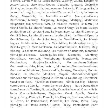
le-Tertre
,
Lamberville
,
La Lande-d'Airou
,
Lapenty
,
Laulne
,
Lengronne
,
Lessay
,
Lestre
,
Liesville-sur-Douve
,
Lieusaint
,
Lingeard
,
Lingreville
,
Lithaire
,
Les Loges-Marchis
,
Les Loges-sur-Brécey
,
Lolif
,
Longueville
,
Le
Loreur
,
Le Lorey
,
Lozon
,
La Lucerne-d'Outremer
,
Le Luot
,
La Luzerne
,
Macey
,
Magneville
,
La Mancellière-sur-Vire
,
Marcey-les-Grèves
,
Marchésieux
,
Marcilly
,
Margueray
,
Marigny
,
Martigny
,
Martinvast
,
Maupertuis
,
Maupertus-sur-Mer
,
La Meauffe
,
Méautis
,
Le Mesnil
,
Le
Mesnil-Adelée
,
Le Mesnil-Amand
,
Le Mesnil-Amey
,
Le Mesnil-Aubert
,
Le Mesnil-au-Val
,
Le Mesnilbus
,
Le Mesnil-Eury
,
Le Mesnil-Garnier
,
Le
Mesnil-Gilbert
,
Le Mesnil-Herman
,
Le Mesnillard
,
Le Mesnil-Opac
,
Le
Mesnil-Ozenne
,
Le Mesnil-Rainfray
,
Le Mesnil-Raoult
,
Le Mesnil-
Rogues
,
Le Mesnil-Rouxelin
,
Le Mesnil-Tôve
,
Le Mesnil-Véneron
,
Le
Mesnil-Vigot
,
Le Mesnil-Villeman
,
La Meurdraquière
,
Millières
,
Milly
,
Mobecq
,
Les Moitiers-d'Allonne
,
Les Moitiers-en-Bauptois
,
Montabot
,
Montaigu-la-Brisette
,
Montaigu-les-Bois
,
Montanel
,
Montbray
,
Montchaton
,
Montcuit
,
Montebourg
,
Montfarville
,
Montgardon
,
Monthuchon
,
Montjoie-Saint-Martin
,
Montmartin-en-Graignes
,
Montmartin-sur-Mer
,
Montpinchon
,
Montrabot
,
Montreuil-sur-Lozon
,
Montsurvent
,
Montviron
,
Moon-sur-Elle
,
Morigny
,
Morsalines
,
Mortain
,
Morville
,
La Mouche
,
Moulines
,
Moyon
,
Muneville-le-Bingard
,
Muneville-sur-Mer
,
Nay
,
Négreville
,
Néhou
,
Le Neufbourg
,
Neufmesnil
,
Neuville-au-Plain
,
Neuville-en-Beaumont
,
Néville-sur-Mer
,
Nicorps
,
Notre-Dame-de-Cenilly
,
Notre-Dame-de-Livoye
,
Notre-Dame-d'Elle
,
Notre-Dame-du-Touchet
,
Nouainville
,
Octeville-l'Avenel
,
Omonville-la-
Petite
,
Omonville-la-Rogue
,
Orglandes
,
Orval
,
Ouville
,
Ozeville
,
Parigny
,
Percy
,
Périers
,
La Pernelle
,
Les Perques
,
Perriers-en-Beauficel
,
Le Perron
,
Le Petit-Celland
,
Pierreville
,
Les Pieux
,
Pirou
,
Placy-
Montaigu
,
Le Plessis-Lastelle
,
Plomb
,
Poilley
,
Pontaubault
,
Pont-