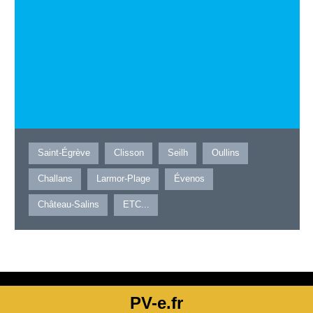
Saint-Égrève
Clisson
Seilh
Oullins
Challans
Larmor-Plage
Évenos
Château-Salins
ETC...
PV-e.fr