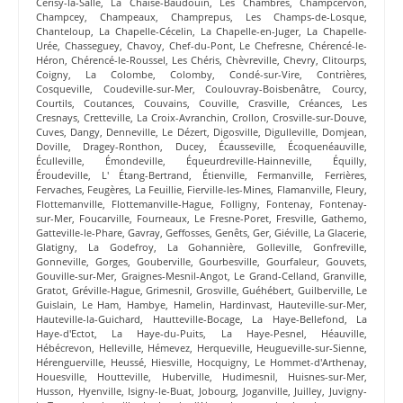
Cerisy-la-Salle
,
La Chaise-Baudouin
,
Les Chambres
,
Champcervon
,
Champcey
,
Champeaux
,
Champrepus
,
Les Champs-de-Losque
,
Chanteloup
,
La Chapelle-Cécelin
,
La Chapelle-en-Juger
,
La Chapelle-
Urée
,
Chasseguey
,
Chavoy
,
Chef-du-Pont
,
Le Chefresne
,
Chérencé-le-
Héron
,
Chérencé-le-Roussel
,
Les Chéris
,
Chèvreville
,
Chevry
,
Clitourps
,
Coigny
,
La Colombe
,
Colomby
,
Condé-sur-Vire
,
Contrières
,
Cosqueville
,
Coudeville-sur-Mer
,
Coulouvray-Boisbenâtre
,
Courcy
,
Courtils
,
Coutances
,
Couvains
,
Couville
,
Crasville
,
Créances
,
Les
Cresnays
,
Cretteville
,
La Croix-Avranchin
,
Crollon
,
Crosville-sur-Douve
,
Cuves
,
Dangy
,
Denneville
,
Le Dézert
,
Digosville
,
Digulleville
,
Domjean
,
Doville
,
Dragey-Ronthon
,
Ducey
,
Écausseville
,
Écoquenéauville
,
Éculleville
,
Émondeville
,
Équeurdreville-Hainneville
,
Équilly
,
Éroudeville
,
L' Étang-Bertrand
,
Étienville
,
Fermanville
,
Ferrières
,
Fervaches
,
Feugères
,
La Feuillie
,
Fierville-les-Mines
,
Flamanville
,
Fleury
,
Flottemanville
,
Flottemanville-Hague
,
Folligny
,
Fontenay
,
Fontenay-
sur-Mer
,
Foucarville
,
Fourneaux
,
Le Fresne-Poret
,
Fresville
,
Gathemo
,
Gatteville-le-Phare
,
Gavray
,
Geffosses
,
Genêts
,
Ger
,
Giéville
,
La Glacerie
,
Glatigny
,
La Godefroy
,
La Gohannière
,
Golleville
,
Gonfreville
,
Gonneville
,
Gorges
,
Gouberville
,
Gourbesville
,
Gourfaleur
,
Gouvets
,
Gouville-sur-Mer
,
Graignes-Mesnil-Angot
,
Le Grand-Celland
,
Granville
,
Gratot
,
Gréville-Hague
,
Grimesnil
,
Grosville
,
Guéhébert
,
Guilberville
,
Le
Guislain
,
Le Ham
,
Hambye
,
Hamelin
,
Hardinvast
,
Hauteville-sur-Mer
,
Hauteville-la-Guichard
,
Hautteville-Bocage
,
La Haye-Bellefond
,
La
Haye-d'Ectot
,
La Haye-du-Puits
,
La Haye-Pesnel
,
Héauville
,
Hébécrevon
,
Helleville
,
Hémevez
,
Herqueville
,
Heugueville-sur-Sienne
,
Hérenguerville
,
Heussé
,
Hiesville
,
Hocquigny
,
Le Hommet-d'Arthenay
,
Houesville
,
Houtteville
,
Huberville
,
Hudimesnil
,
Huisnes-sur-Mer
,
Husson
,
Hyenville
,
Isigny-le-Buat
,
Jobourg
,
Joganville
,
Juilley
,
Juvigny-