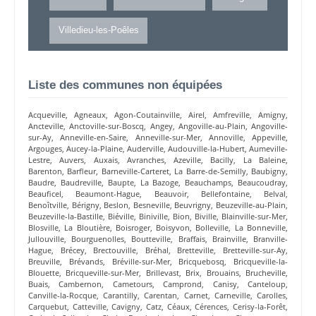
Villedieu-les-Poêles
Liste des communes non équipées
Acqueville
,
Agneaux
,
Agon-Coutainville
,
Airel
,
Amfreville
,
Amigny
,
Ancteville
,
Anctoville-sur-Boscq
,
Angey
,
Angoville-au-Plain
,
Angoville-
sur-Ay
,
Anneville-en-Saire
,
Anneville-sur-Mer
,
Annoville
,
Appeville
,
Argouges
,
Aucey-la-Plaine
,
Auderville
,
Audouville-la-Hubert
,
Aumeville-
Lestre
,
Auvers
,
Auxais
,
Avranches
,
Azeville
,
Bacilly
,
La Baleine
,
Barenton
,
Barfleur
,
Barneville-Carteret
,
La Barre-de-Semilly
,
Baubigny
,
Baudre
,
Baudreville
,
Baupte
,
La Bazoge
,
Beauchamps
,
Beaucoudray
,
Beauficel
,
Beaumont-Hague
,
Beauvoir
,
Bellefontaine
,
Belval
,
Benoîtville
,
Bérigny
,
Beslon
,
Besneville
,
Beuvrigny
,
Beuzeville-au-Plain
,
Beuzeville-la-Bastille
,
Biéville
,
Biniville
,
Bion
,
Biville
,
Blainville-sur-Mer
,
Blosville
,
La Bloutière
,
Boisroger
,
Boisyvon
,
Bolleville
,
La Bonneville
,
Jullouville
,
Bourguenolles
,
Boutteville
,
Braffais
,
Brainville
,
Branville-
Hague
,
Brécey
,
Brectouville
,
Bréhal
,
Bretteville
,
Bretteville-sur-Ay
,
Breuville
,
Brévands
,
Bréville-sur-Mer
,
Bricquebosq
,
Bricqueville-la-
Blouette
,
Bricqueville-sur-Mer
,
Brillevast
,
Brix
,
Brouains
,
Brucheville
,
Buais
,
Cambernon
,
Cametours
,
Camprond
,
Canisy
,
Canteloup
,
Canville-la-Rocque
,
Carantilly
,
Carentan
,
Carnet
,
Carneville
,
Carolles
,
Carquebut
,
Catteville
,
Cavigny
,
Catz
,
Céaux
,
Cérences
,
Cerisy-la-Forêt
,