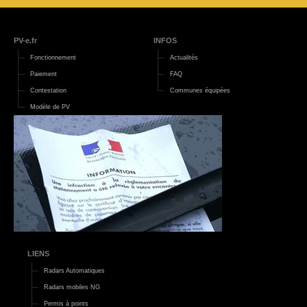
PV-e.fr
INFOS
Fonctionnement
Actualités
Paiement
FAQ
Contestation
Communes équipées
Modèle de PV
LIENS
Radars Automatiques
Radars mobiles NG
Permis à points