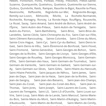
Hébert
,
Pontorson
,
Ponts
,
Portbail
,
Précey
,
Précorbin
,
Prétot-Sainte-
Suzanne
,
Querqueville
,
Quettehou
,
Quettetot
,
Quettreville-sur-Sienne
,
Quibou
,
Quinéville
,
Raids
,
Rampan
,
Rauville-la-Bigot
,
Rauville-la-Place
,
Ravenoville
,
Reffuveille
,
Regnéville-sur-Mer
,
Reigneville-Bocage
,
Remilly-sur-Lozon
,
Réthoville
,
Réville
,
La Rochelle-Normande
,
Rocheville
,
Romagny
,
Roncey
,
La Ronde-Haye
,
Rouffigny
,
Rouxeville
,
Le Rozel
,
Sacey
,
Saint-Amand
,
Saint-André-de-Bohon
,
Saint-André-de-
l'Épine
,
Saint-Aubin-des-Préaux
,
Saint-Aubin-de-Terregatte
,
Saint-
Aubin-du-Perron
,
Saint-Barthélemy
,
Saint-Brice
,
Saint-Brice-de-
Landelles
,
Sainte-Cécile
,
Saint-Christophe-du-Foc
,
Saint-Clair-sur-l'Elle
,
Saint-Clément-Rancoudray
,
Sainte-Colombe
,
Saint-Côme-du-Mont
,
Sainte-Croix-Hague
,
Saint-Cyr
,
Saint-Cyr-du-Bailleul
,
Saint-Denis-le-
Gast
,
Saint-Denis-le-Vêtu
,
Saint-Ébremond-de-Bonfossé
,
Saint-Floxel
,
Saint-Fromond
,
Sainte-Geneviève
,
Saint-Georges-de-Bohon
,
Saint-
Georges-de-la-Rivière
,
Saint-Georges-de-Livoye
,
Saint-Georges-d'Elle
,
Saint-Georges-de-Rouelley
,
Saint-Georges-Montcocq
,
Saint-Germain-
d'Elle
,
Saint-Germain-des-Vaux
,
Saint-Germain-de-Tournebut
,
Saint-
Germain-de-Varreville
,
Saint-Germain-le-Gaillard
,
Saint-Germain-sur-
Ay
,
Saint-Germain-sur-Sèves
,
Saint-Gilles
,
Saint-Hilaire-du-Harcouët
,
Saint-Hilaire-Petitville
,
Saint-Jacques-de-Néhou
,
Saint-James
,
Saint-
Jean-de-Daye
,
Saint-Jean-de-la-Haize
,
Saint-Jean-de-la-Rivière
,
Saint-
Jean-de-Savigny
,
Saint-Jean-des-Baisants
,
Saint-Jean-des-Champs
,
Saint-Jean-du-Corail
,
Saint-Jean-du-Corail-des-Bois
,
Saint-Jean-le-
Thomas
,
Saint-Jores
,
Saint-Joseph
,
Saint-Laurent-de-Cuves
,
Saint-
Laurent-de-Terregatte
,
Saint-Lô
,
Saint-Lô-d'Ourville
,
Saint-Louet-sur-
Vire
,
Saint-Loup
,
Saint-Malo-de-la-Lande
,
Saint-Marcouf
,
Sainte-Marie-
du-Bois
,
Sainte-Marie-du-Mont
,
Saint-Martin-d'Aubigny
,
Saint-Martin-
d'Audouville
,
Saint-Martin-de-Bonfossé
,
Saint-Martin-de-Cenilly
,