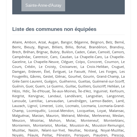
Sainte-Anne-d'Auray
Liste des communes non équipées
Allaire
,
Ambon
,
Arzal
,
Augan
,
Bangor
,
Béganne
,
Beignon
,
Belz
,
Berné
,
Berric
,
Bieuzy
,
Bignan
,
Billiers
,
Billio
,
Bohal
,
Brandérion
,
Brandivy
,
Brech
,
Bréhan
,
Brignac
,
Bubry
,
Buléon
,
Caden
,
Calan
,
Camoël
,
Camors
,
Campénéac
,
Carentoir
,
Caro
,
Caudan
,
La Chapelle-Caro
,
La Chapelle-
Gaceline
,
La Chapelle-Neuve
,
Cléguer
,
Colpo
,
Concoret
,
Cournon
,
Le
Cours
,
Crédin
,
Le Croisty
,
Croixanvec
,
La Croix-Helléan
,
Cruguel
,
Damgan
,
Erdeven
,
Étel
,
Évriguet
,
Le Faouët
,
Férel
,
Les Forges
,
Les
Fougerêts
,
Gâvres
,
Gestel
,
Glénac
,
Gourhel
,
Gourin
,
Grand-Champ
,
La
Grée-Saint-Laurent
,
Guégon
,
Guéhenno
,
Gueltas
,
Guémené-sur-Scorff
,
Guénin
,
Guer
,
Guern
,
Le Guerno
,
Guillac
,
Guilliers
,
Guiscriff
,
Helléan
,
Le
Hézo
,
Hdic
,
Île-d'Houat
,
Île-aux-Moines
,
Île-d'Arz
,
Inguiniel
,
Kerfourn
,
Kergrist
,
Kervignac
,
Landaul
,
Landévant
,
Langoëlan
,
Langonnet
,
Lanouée
,
Lantillac
,
Lanvaudan
,
Lanvénégen
,
Larmor-Baden
,
Larré
,
Lauzach
,
Lignol
,
Limerzel
,
Lizio
,
Locmalo
,
Locmaria
,
Locmaria-Grand-
Champ
,
Locmiquélic
,
Locoal-Mendon
,
Locqueltas
,
Loyat
,
Malansac
,
Malguénac
,
Marzan
,
Mauron
,
Melrand
,
Ménéac
,
Merlevenez
,
Meslan
,
Meucon
,
Missiriac
,
Mohon
,
Molac
,
Monteneuf
,
Monterblanc
,
Monterrein
,
Montertelot
,
Moréac
,
Moustoir-Ac
,
Moustoir-Remungol
,
Muzillac
,
Naizin
,
Néant-sur-Yvel
,
Neulliac
,
Nostang
,
Noyal-Muzillac
,
Noyalo
,
Péaule
,
Peillac
,
Pénestin
,
Persquen
,
Plaudren
,
Plescop
,