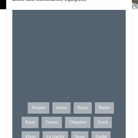
Arradon
Arzon
Auray
Baden
Baud
Carnac
Cléguérec
Crach
Elven
La Gacilly
Groix
Guidel