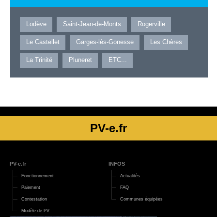
Lodève
Saint-Jean-de-Monts
Rogerville
Le Castellet
Garges-lès-Gonesse
Les Chères
La Trinité
Pluneret
ETC...
PV-e.fr
PV-e.fr
INFOS
Fonctionnement
Actualités
Paiement
FAQ
Contestation
Communes équipées
Modèle de PV