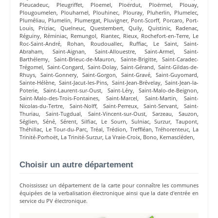
Pleucadeuc
,
Pleugriffet
,
Ploemel
,
Ploërdut
,
Ploërmel
,
Plouay
,
Plougoumelen
,
Plouharnel
,
Plouhinec
,
Plouray
,
Pluherlin
,
Plumelec
,
Pluméliau
,
Plumelin
,
Plumergat
,
Pluvigner
,
Pont-Scorff
,
Porcaro
,
Port-
Louis
,
Priziac
,
Quelneuc
,
Questembert
,
Quily
,
Quistinic
,
Radenac
,
Réguiny
,
Réminiac
,
Remungol
,
Riantec
,
Rieux
,
Rochefort-en-Terre
,
Le
Roc-Saint-André
,
Rohan
,
Roudouallec
,
Ruffiac
,
Le Saint
,
Saint-
Abraham
,
Saint-Aignan
,
Saint-Allouestre
,
Saint-Armel
,
Saint-
Barthélemy
,
Saint-Brieuc-de-Mauron
,
Sainte-Brigitte
,
Saint-Caradec-
Trégomel
,
Saint-Congard
,
Saint-Dolay
,
Saint-Gérand
,
Saint-Gildas-de-
Rhuys
,
Saint-Gonnery
,
Saint-Gorgon
,
Saint-Gravé
,
Saint-Guyomard
,
Sainte-Hélène
,
Saint-Jacut-les-Pins
,
Saint-Jean-Brévelay
,
Saint-Jean-la-
Poterie
,
Saint-Laurent-sur-Oust
,
Saint-Léry
,
Saint-Malo-de-Beignon
,
Saint-Malo-des-Trois-Fontaines
,
Saint-Marcel
,
Saint-Martin
,
Saint-
Nicolas-du-Tertre
,
Saint-Nolff
,
Saint-Perreux
,
Saint-Servant
,
Saint-
Thuriau
,
Saint-Tugdual
,
Saint-Vincent-sur-Oust
,
Sarzeau
,
Sauzon
,
Séglien
,
Séné
,
Sérent
,
Silfiac
,
Le Sourn
,
Sulniac
,
Surzur
,
Taupont
,
Théhillac
,
Le Tour-du-Parc
,
Tréal
,
Trédion
,
Treffléan
,
Tréhorenteuc
,
La
Trinité-Porhoët
,
La Trinité-Surzur
,
La Vraie-Croix
,
Bono
,
Kernascléden
,
Choisir un autre département
Choississez un département de la carte pour connaître les communes
équipées de la verbalisation électronique ainsi que la date d'entrée en
service du PV électronique.