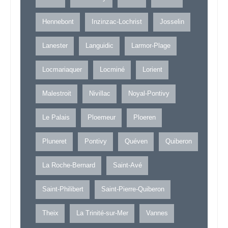
Hennebont
Inzinzac-Lochrist
Josselin
Lanester
Languidic
Larmor-Plage
Locmariaquer
Locminé
Lorient
Malestroit
Nivillac
Noyal-Pontivy
Le Palais
Ploemeur
Ploeren
Pluneret
Pontivy
Quéven
Quiberon
La Roche-Bernard
Saint-Avé
Saint-Philibert
Saint-Pierre-Quiberon
Theix
La Trinité-sur-Mer
Vannes