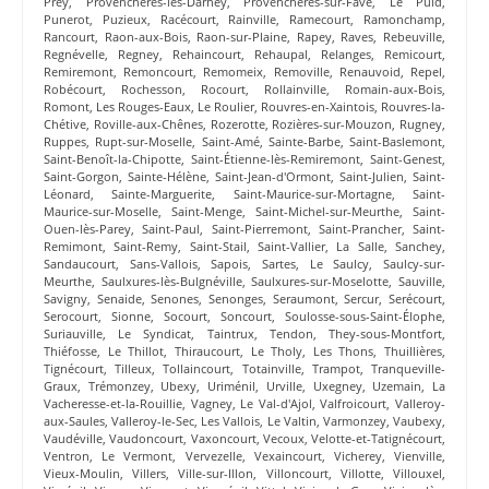
Prey
,
Provenchères-lès-Darney
,
Provenchères-sur-Fave
,
Le Puid
,
Punerot
,
Puzieux
,
Racécourt
,
Rainville
,
Ramecourt
,
Ramonchamp
,
Rancourt
,
Raon-aux-Bois
,
Raon-sur-Plaine
,
Rapey
,
Raves
,
Rebeuville
,
Regnévelle
,
Regney
,
Rehaincourt
,
Rehaupal
,
Relanges
,
Remicourt
,
Remiremont
,
Remoncourt
,
Remomeix
,
Removille
,
Renauvoid
,
Repel
,
Robécourt
,
Rochesson
,
Rocourt
,
Rollainville
,
Romain-aux-Bois
,
Romont
,
Les Rouges-Eaux
,
Le Roulier
,
Rouvres-en-Xaintois
,
Rouvres-la-
Chétive
,
Roville-aux-Chênes
,
Rozerotte
,
Rozières-sur-Mouzon
,
Rugney
,
Ruppes
,
Rupt-sur-Moselle
,
Saint-Amé
,
Sainte-Barbe
,
Saint-Baslemont
,
Saint-Benoît-la-Chipotte
,
Saint-Étienne-lès-Remiremont
,
Saint-Genest
,
Saint-Gorgon
,
Sainte-Hélène
,
Saint-Jean-d'Ormont
,
Saint-Julien
,
Saint-
Léonard
,
Sainte-Marguerite
,
Saint-Maurice-sur-Mortagne
,
Saint-
Maurice-sur-Moselle
,
Saint-Menge
,
Saint-Michel-sur-Meurthe
,
Saint-
Ouen-lès-Parey
,
Saint-Paul
,
Saint-Pierremont
,
Saint-Prancher
,
Saint-
Remimont
,
Saint-Remy
,
Saint-Stail
,
Saint-Vallier
,
La Salle
,
Sanchey
,
Sandaucourt
,
Sans-Vallois
,
Sapois
,
Sartes
,
Le Saulcy
,
Saulcy-sur-
Meurthe
,
Saulxures-lès-Bulgnéville
,
Saulxures-sur-Moselotte
,
Sauville
,
Savigny
,
Senaide
,
Senones
,
Senonges
,
Seraumont
,
Sercur
,
Serécourt
,
Serocourt
,
Sionne
,
Socourt
,
Soncourt
,
Soulosse-sous-Saint-Élophe
,
Suriauville
,
Le Syndicat
,
Taintrux
,
Tendon
,
They-sous-Montfort
,
Thiéfosse
,
Le Thillot
,
Thiraucourt
,
Le Tholy
,
Les Thons
,
Thuillières
,
Tignécourt
,
Tilleux
,
Tollaincourt
,
Totainville
,
Trampot
,
Tranqueville-
Graux
,
Trémonzey
,
Ubexy
,
Uriménil
,
Urville
,
Uxegney
,
Uzemain
,
La
Vacheresse-et-la-Rouillie
,
Vagney
,
Le Val-d'Ajol
,
Valfroicourt
,
Valleroy-
aux-Saules
,
Valleroy-le-Sec
,
Les Vallois
,
Le Valtin
,
Varmonzey
,
Vaubexy
,
Vaudéville
,
Vaudoncourt
,
Vaxoncourt
,
Vecoux
,
Velotte-et-Tatignécourt
,
Ventron
,
Le Vermont
,
Vervezelle
,
Vexaincourt
,
Vicherey
,
Vienville
,
Vieux-Moulin
,
Villers
,
Ville-sur-Illon
,
Villoncourt
,
Villotte
,
Villouxel
,