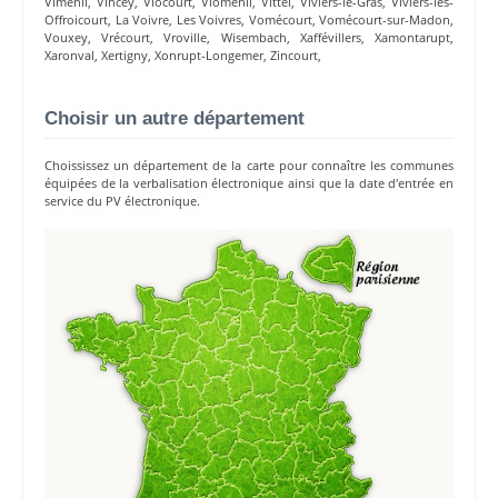
Viménil
,
Vincey
,
Viocourt
,
Vioménil
,
Vittel
,
Viviers-le-Gras
,
Viviers-lès-
Offroicourt
,
La Voivre
,
Les Voivres
,
Vomécourt
,
Vomécourt-sur-Madon
,
Vouxey
,
Vrécourt
,
Vroville
,
Wisembach
,
Xaffévillers
,
Xamontarupt
,
Xaronval
,
Xertigny
,
Xonrupt-Longemer
,
Zincourt
,
Choisir un autre département
Choississez un département de la carte pour connaître les communes
équipées de la verbalisation électronique ainsi que la date d'entrée en
service du PV électronique.