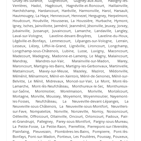
Gruey-lès-Surance
,
Gugnécourt
,
Gugney-aux-Aulx
,
Hadigny-les-
Verrières
,
Hadol
,
Hagécourt
,
Hagnéville-et-Roncourt
,
Haillainville
,
Harchéchamp
,
Hardancourt
,
Haréville
,
Harmonville
,
Harol
,
Harsault
,
Hautmougey
,
La Haye
,
Hennecourt
,
Hennezel
,
Hergugney
,
Herpelmont
,
Houécourt
,
Houéville
,
Housseras
,
La Houssière
,
Hurbache
,
Hymont
,
Igney
,
Isches
,
Jainvillotte
,
Jarménil
,
Jeanménil
,
Jésonville
,
Jeuxey
,
Jorxey
,
Jubainville
,
Jussarupt
,
Juvaincourt
,
Lamarche
,
Landaville
,
Langley
,
Laval-sur-Vologne
,
Laveline-devant-Bruyères
,
Laveline-du-Houx
,
Légéville-et-Bonfays
,
Lemmecourt
,
Lépanges-sur-Vologne
,
Lerrain
,
Lesseux
,
Liézey
,
Liffol-le-Grand
,
Lignéville
,
Lironcourt
,
Longchamp
,
Longchamp-sous-Châtenois
,
Lubine
,
Lusse
,
Luvigny
,
Maconcourt
,
Madecourt
,
Madegney
,
Madonne-et-Lamerey
,
Le Magny
,
Malaincourt
,
Mandray
,
Mandres-sur-Vair
,
Marainville-sur-Madon
,
Marey
,
Maroncourt
,
Martigny-les-Bains
,
Martigny-les-Gerbonvaux
,
Martinvelle
,
Mattaincourt
,
Maxey-sur-Meuse
,
Mazeley
,
Mazirot
,
Médonville
,
Méménil
,
Ménarmont
,
Ménil-en-Xaintois
,
Ménil-de-Senones
,
Ménil-sur-
Belvitte
,
Le Ménil
,
Midrevaux
,
Moncel-sur-Vair
,
Le Mont
,
Mont-lès-
Lamarche
,
Mont-lès-Neufchâteau
,
Monthureux-le-Sec
,
Monthureux-
sur-Saône
,
Montmotier
,
Morelmaison
,
Moriville
,
Morizécourt
,
Mortagne
,
Morville
,
Moussey
,
Moyemont
,
Moyenmoutier
,
Nayemont-
les-Fosses
,
Neufchâteau
,
La Neuveville-devant-Lépanges
,
La
Neuveville-sous-Châtenois
,
La Neuveville-sous-Montfort
,
Neuvillers-
sur-Fave
,
Nompatelize
,
Nonville
,
Nonzeville
,
Norroy
,
Nossoncourt
,
Oëlleville
,
Offroicourt
,
Ollainville
,
Oncourt
,
Ortoncourt
,
Padoux
,
Pair-
et-Grandrupt
,
Pallegney
,
Parey-sous-Montfort
,
Pargny-sous-Mureau
,
La Petite-Fosse
,
La Petite-Raon
,
Pierrefitte
,
Pierrepont-sur-l'Arentèle
,
Plainfaing
,
Pleuvezain
,
Plombières-les-Bains
,
Pompierre
,
Pont-lès-
Bonfays
,
Pont-sur-Madon
,
Portieux
,
Les Poulières
,
Poussay
,
Pouxeux
,