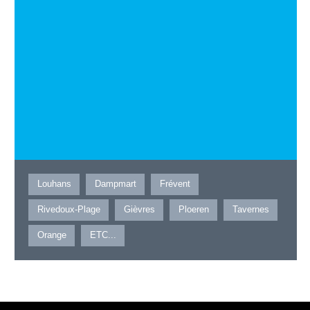
Louhans
Dampmart
Frévent
Rivedoux-Plage
Gièvres
Ploeren
Tavernes
Orange
ETC...