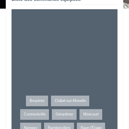
Bruyères
Châtel-sur-Moselle
Contrexéville
Gérardmer
Mirecourt
Nomexy
Rambervillers
Raon-l'Étape