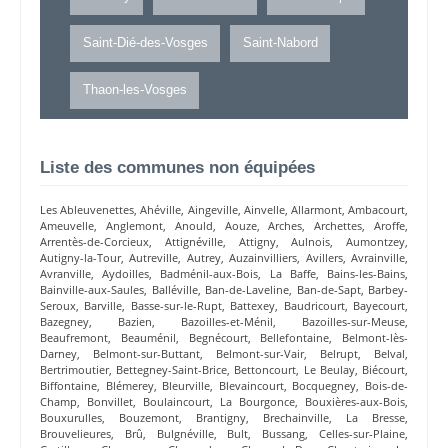
Saint-Dié-des-Vosges
Saint-Nabord
Thaon-les-Vosges
Liste des communes non équipées
Les Ableuvenettes
,
Ahéville
,
Aingeville
,
Ainvelle
,
Allarmont
,
Ambacourt
,
Ameuvelle
,
Anglemont
,
Anould
,
Aouze
,
Arches
,
Archettes
,
Aroffe
,
Arrentès-de-Corcieux
,
Attignéville
,
Attigny
,
Aulnois
,
Aumontzey
,
Autigny-la-Tour
,
Autreville
,
Autrey
,
Auzainvilliers
,
Avillers
,
Avrainville
,
Avranville
,
Aydoilles
,
Badménil-aux-Bois
,
La Baffe
,
Bains-les-Bains
,
Bainville-aux-Saules
,
Balléville
,
Ban-de-Laveline
,
Ban-de-Sapt
,
Barbey-
Seroux
,
Barville
,
Basse-sur-le-Rupt
,
Battexey
,
Baudricourt
,
Bayecourt
,
Bazegney
,
Bazien
,
Bazoilles-et-Ménil
,
Bazoilles-sur-Meuse
,
Beaufremont
,
Beauménil
,
Begnécourt
,
Bellefontaine
,
Belmont-lès-
Darney
,
Belmont-sur-Buttant
,
Belmont-sur-Vair
,
Belrupt
,
Belval
,
Bertrimoutier
,
Bettegney-Saint-Brice
,
Bettoncourt
,
Le Beulay
,
Biécourt
,
Biffontaine
,
Blémerey
,
Bleurville
,
Blevaincourt
,
Bocquegney
,
Bois-de-
Champ
,
Bonvillet
,
Boulaincourt
,
La Bourgonce
,
Bouxières-aux-Bois
,
Bouxurulles
,
Bouzemont
,
Brantigny
,
Brechainville
,
La Bresse
,
Brouvelieures
,
Brû
,
Bulgnéville
,
Bult
,
Bussang
,
Celles-sur-Plaine
,