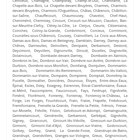
Certilleux
,
Chamagne
,
Champdray
,
Champ-le-Duc
,
Chantraine
,
La
Chapelle-aux-Bois
,
La Chapelle-devant-Bruyères
,
Charmes
,
Charmois-
devant-Bruyères
,
Charmois-l'Orgueilleux
,
Châtas
,
Châtenois
,
Châtillon-
sur-Saône
,
Chauffecourt
,
Chaumousey
,
Chavelot
,
Chef-Haut
,
Cheniménil
,
Chermisey
,
Circourt
,
Circourt-sur-Mouzon
,
Claudon
,
Ban-
sur-Meurthe-Clefcy
,
Clérey-la-Côte
,
Le Clerjus
,
Cleurie
,
Clézentaine
,
Coinches
,
Colroy-la-Grande
,
Combrimont
,
Corcieux
,
Cornimont
,
Courcelles-sous-Châtenois
,
Coussey
,
Crainvilliers
,
La Croix-aux-Mines
,
Damas-aux-Bois
,
Damas-et-Bettegney
,
Damblain
,
Darney
,
Darney-aux-
Chênes
,
Darnieulles
,
Deinvillers
,
Denipaire
,
Derbamont
,
Destord
,
Deycimont
,
Deyvillers
,
Dignonville
,
Dinozé
,
Docelles
,
Dogneville
,
Dolaincourt
,
Dombasle-devant-Darney
,
Dombasle-en-Xaintois
,
Dombrot-le-Sec
,
Dombrot-sur-Vair
,
Domèvre-sur-Avière
,
Domèvre-sur-
Durbion
,
Domèvre-sous-Montfort
,
Domfaing
,
Domjulien
,
Dommartin-
aux-Bois
,
Dommartin-lès-Remiremont
,
Dommartin-lès-Vallois
,
Dommartin-sur-Vraine
,
Dompaire
,
Dompierre
,
Domptail
,
Domrémy-la-
Pucelle
,
Domvallier
,
Doncières
,
Dounoux
,
Éloyes
,
Entre-deux-Eaux
,
Épinal
,
Escles
,
Esley
,
Essegney
,
Estrennes
,
Étival-Clairefontaine
,
Évaux-
et-Ménil
,
Faucompierre
,
Fauconcourt
,
Fays
,
Ferdrupt
,
Fignévelle
,
Fiménil
,
Florémont
,
Fomerey
,
Fontenay
,
Fontenoy-le-Château
,
La
Forge
,
Les Forges
,
Fouchécourt
,
Frain
,
Fraize
,
Frapelle
,
Frebécourt
,
Fremifontaine
,
Frenelle-la-Grande
,
Frenelle-la-Petite
,
Frénois
,
Fresse-
sur-Moselle
,
Fréville
,
Frizon
,
Gelvécourt-et-Adompt
,
Gemaingoutte
,
Gemmelaincourt
,
Gendreville
,
Gerbamont
,
Gerbépal
,
Gignéville
,
Gigney
,
Girancourt
,
Gircourt-lès-Viéville
,
Girecourt-sur-Durbion
,
Girmont
,
Girmont-Val-d'Ajol
,
Gironcourt-sur-Vraine
,
Godoncourt
,
Golbey
,
Gorhey
,
Grand
,
La Grande-Fosse
,
Grandrupt-de-Bains
,
Grandrupt
,
Grandvillers
,
Granges-sur-Vologne
,
Greux
,
Grignoncourt
,