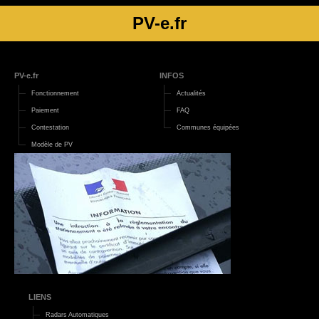
PV-e.fr
PV-e.fr
INFOS
Fonctionnement
Actualités
Paiement
FAQ
Contestation
Communes équipées
Modèle de PV
LIENS
Radars Automatiques