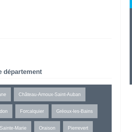
e département
ane
Château-Arnoux-Saint-Auban
rdon
Forcalquier
Gréoux-les-Bains
Sainte-Marie
Oraison
Pierrevert