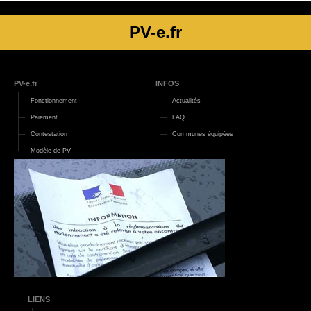
PV-e.fr
PV-e.fr
INFOS
Fonctionnement
Actualités
Paiement
FAQ
Contestation
Communes équipées
Modèle de PV
LIENS