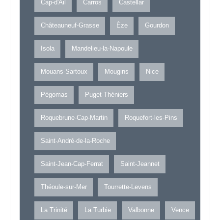
Cap-d'Ail
Carros
Castellar
Châteauneuf-Grasse
Èze
Gourdon
Isola
Mandelieu-la-Napoule
Mouans-Sartoux
Mougins
Nice
Pégomas
Puget-Théniers
Roquebrune-Cap-Martin
Roquefort-les-Pins
Saint-André-de-la-Roche
Saint-Jean-Cap-Ferrat
Saint-Jeannet
Théoule-sur-Mer
Tourrette-Levens
La Trinité
La Turbie
Valbonne
Vence