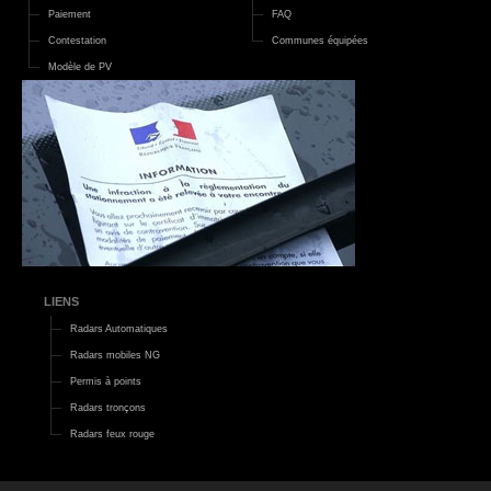
Paiement
FAQ
Contestation
Communes équipées
Modèle de PV
LIENS
Radars Automatiques
Radars mobiles NG
Permis à points
Radars tronçons
Radars feux rouge