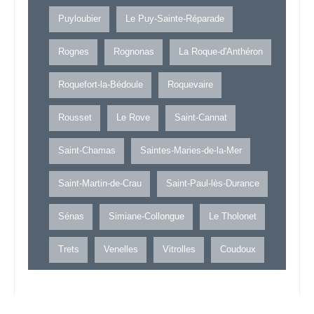
Puyloubier
Le Puy-Sainte-Réparade
Rognes
Rognonas
La Roque-d'Anthéron
Roquefort-la-Bédoule
Roquevaire
Rousset
Le Rove
Saint-Cannat
Saint-Chamas
Saintes-Maries-de-la-Mer
Saint-Martin-de-Crau
Saint-Paul-lès-Durance
Sénas
Simiane-Collongue
Le Tholonet
Trets
Venelles
Vitrolles
Coudoux