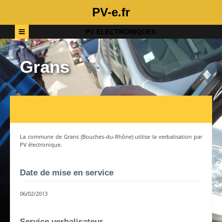
PV-e.fr
PV ELECTRONIQUES
Grans
La commune de
Grans
(
Bouches-du-Rhône
) utilise la verbalisation par
PV électronique.
Date de mise en service
06/02/2013
Service verbalisateur