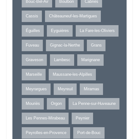
Bouc-Bel-Air
Boulbon
Cabriès
Cassis
Châteauneuf-les-Martigues
Éguilles
Eyguières
La Fare-les-Oliviers
Fuveau
Gignac-la-Nerthe
Grans
Graveson
Lambesc
Marignane
Marseille
Maussane-les-Alpilles
Meyrargues
Meyreuil
Miramas
Mouriès
Orgon
La Penne-sur-Huveaune
Les Pennes-Mirabeau
Peynier
Peyrolles-en-Provence
Port-de-Bouc