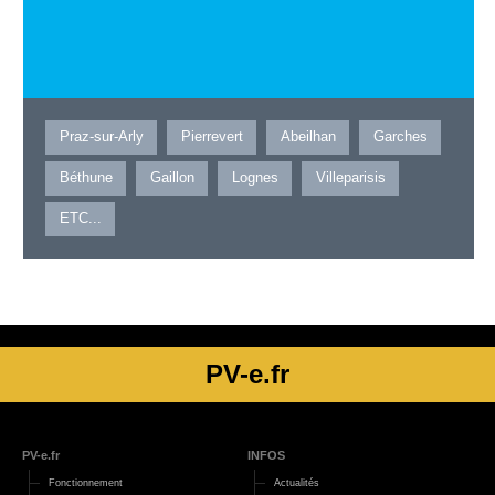
Praz-sur-Arly
Pierrevert
Abeilhan
Garches
Béthune
Gaillon
Lognes
Villeparisis
ETC...
PV-e.fr
PV-e.fr
INFOS
Fonctionnement
Actualités