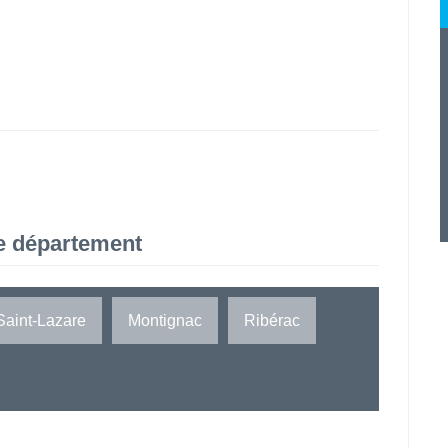
e département
Saint-Lazare
Montignac
Ribérac