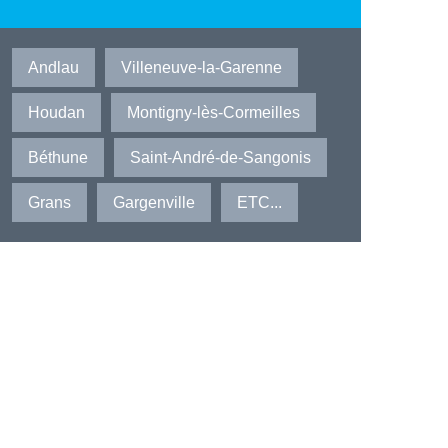
Andlau
Villeneuve-la-Garenne
Houdan
Montigny-lès-Cormeilles
Béthune
Saint-André-de-Sangonis
Grans
Gargenville
ETC...