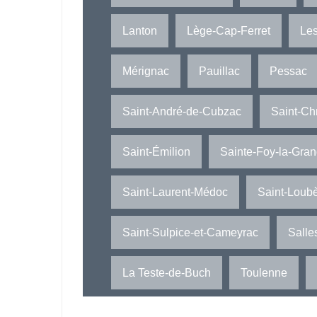
Lanton
Lège-Cap-Ferret
Le
Mérignac
Pauillac
Pessac
Saint-André-de-Cubzac
Saint-Ch
Saint-Émilion
Sainte-Foy-la-Gra
Saint-Laurent-Médoc
Saint-Loub
Saint-Sulpice-et-Cameyrac
Salle
La Teste-de-Buch
Toulenne