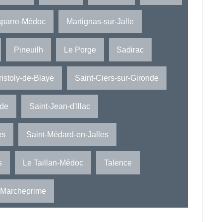
sparre-Médoc
Martignas-sur-Jalle
Pineuilh
Le Porge
Sadirac
ristoly-de-Blaye
Saint-Ciers-sur-Gironde
nde
Saint-Jean-d'Illac
ès
Saint-Médard-en-Jalles
s
Le Taillan-Médoc
Talence
Marcheprime