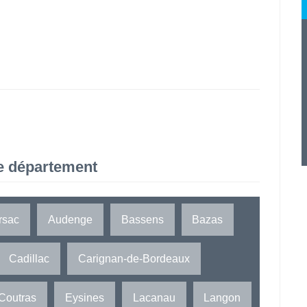
e département
rsac
Audenge
Bassens
Bazas
Cadillac
Carignan-de-Bordeaux
Coutras
Eysines
Lacanau
Langon