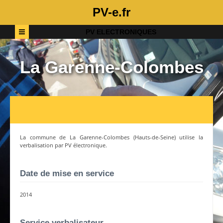
PV-e.fr
PV ELECTRONIQUES
La Garenne-Colombes
La commune de
La Garenne-Colombes
(
Hauts-de-Seine
) utilise la
verbalisation par PV électronique.
Date de mise en service
2014
Service verbalisateur