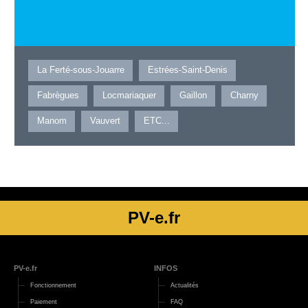
La Ferté-sous-Jouarre
Estrées-Saint-Denis
Fabrègues
Locmariaquer
Gaillon
Charny
Manom
Vauvert
ETC...
PV-e.fr
PV-e.fr
INFOS
Fonctionnement
Actualités
Paiement
FAQ