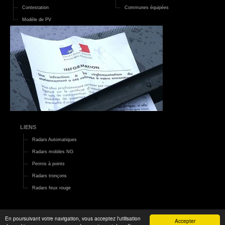
Contestation
Communes équipées
Modèle de PV
LIENS
Radars Automatiques
Radars mobiles NG
Permis à points
Radars tronçons
Radars feux rouge
En poursuivant votre navigation, vous acceptez l'utilisation
Accepter