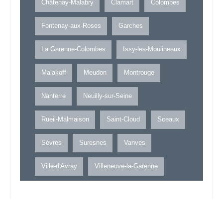
Châtenay-Malabry
Clamart
Colombes
Fontenay-aux-Roses
Garches
La Garenne-Colombes
Issy-les-Moulineaux
Malakoff
Meudon
Montrouge
Nanterre
Neuilly-sur-Seine
Rueil-Malmaison
Saint-Cloud
Sceaux
Sèvres
Suresnes
Vanves
Ville-d'Avray
Villeneuve-la-Garenne