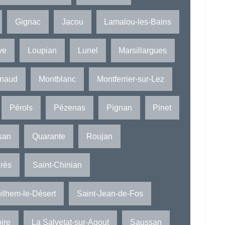
Gignac
Jacou
Lamalou-les-Bains
ve
Loupian
Lunel
Marsillargues
rnaud
Montblanc
Montferrier-sur-Lez
Pérols
Pézenas
Pignan
Pinet
san
Quarante
Roujan
Brès
Saint-Chinian
ilhem-le-Désert
Saint-Jean-de-Fos
ire
La Salvetat-sur-Agout
Saussan