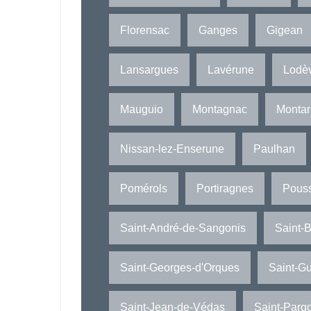
Florensac
Ganges
Gigean
Lansargues
Lavérune
Lodè
Mauguio
Montagnac
Monta
Nissan-lez-Enserune
Paulhan
Pomérols
Portiragnes
Pous
Saint-André-de-Sangonis
Saint-
Saint-Georges-d'Orques
Saint-Gu
Saint-Jean-de-Védas
Saint-Pargo