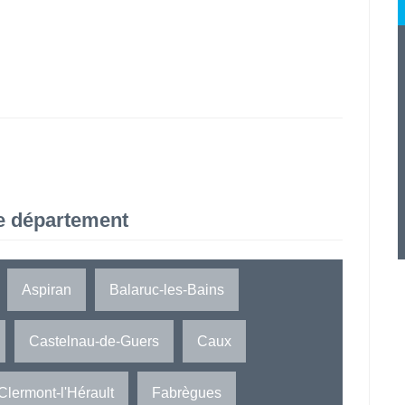
e département
Aspiran
Balaruc-les-Bains
Castelnau-de-Guers
Caux
Clermont-l'Hérault
Fabrègues