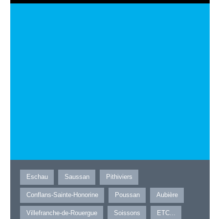
Eschau
Saussan
Pithiviers
Conflans-Sainte-Honorine
Poussan
Aubière
Villefranche-de-Rouergue
Soissons
ETC...