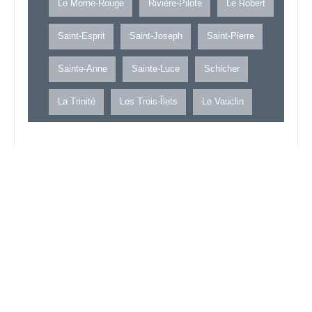
Le Morne-Rouge
Rivière-Pilote
Le Robert
Saint-Esprit
Saint-Joseph
Saint-Pierre
Sainte-Anne
Sainte-Luce
Schlcher
La Trinité
Les Trois-Îlets
Le Vauclin