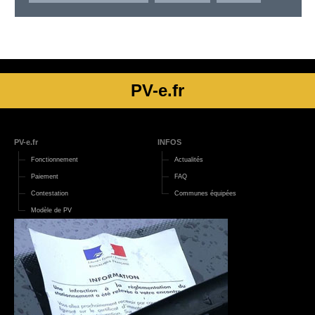
PV-e.fr
PV-e.fr
INFOS
Fonctionnement
Actualités
Paiement
FAQ
Contestation
Communes équipées
Modèle de PV