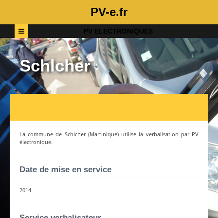
PV-e.fr
PV ELECTRONIQUES
Schlcher
La commune de
Schlcher
(
Martinique
) utilise la verbalisation par PV
électronique.
Date de mise en service
2014
Service verbalisateur