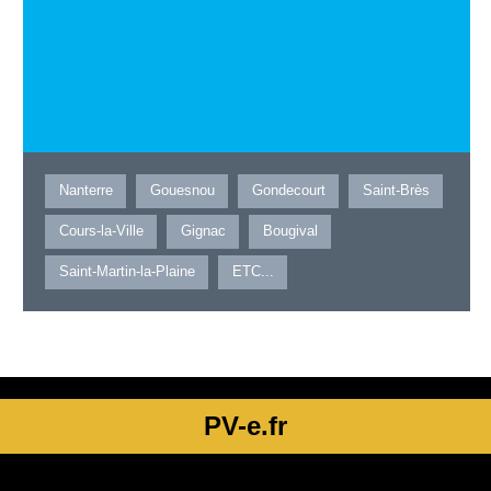
Nanterre
Gouesnou
Gondecourt
Saint-Brès
Cours-la-Ville
Gignac
Bougival
Saint-Martin-la-Plaine
ETC...
PV-e.fr