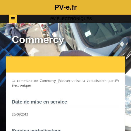
PV-e.fr
PV ELECTRONIQUES
Commercy
La commune de
Commercy
(
Meuse
) utilise la verbalisation par PV
électronique.
Date de mise en service
28/06/2013
Service verbalisateur