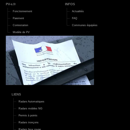
PV-e.fr
INFOS
Fonctionnement
Actualités
Paiement
FAQ
Contestation
Communes équipées
Modèle de PV
LIENS
Radars Automatiques
Radars mobiles NG
Permis à points
Radars tronçons
Radars feux rouge