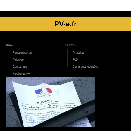
PV-e.fr
PV-e.fr
INFOS
Fonctionnement
Actualités
Paiement
FAQ
Contestation
Communes équipées
Modèle de PV