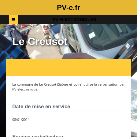
PV-e.fr
PV ELECTRONIQUES
Le Creusot
La commune de
Le Creusot
(
Saône-et-Loire
) utilise la verbalisation par
PV électronique.
Date de mise en service
08/01/2014
Service verbalisateur