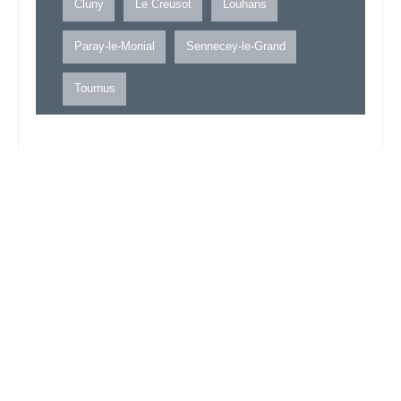
Cluny
Le Creusot
Louhans
Paray-le-Monial
Sennecey-le-Grand
Tournus