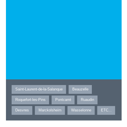
Saint-Laurent-de-la-Salanque
Beauzelle
Roquefort-les-Pins
Pontcarré
Ruaudin
Desvres
Marckolsheim
Wasselonne
ETC...