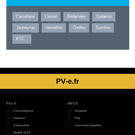
Castellane
Cassel
Bédarrides
Quiberon
Janneyrias
Versailles
Chelles
Sumène
ETC...
PV-e.fr
PV-e.fr
INFOS
Fonctionnement
Actualités
Paiement
FAQ
Contestation
Communes équipées
Modèle de PV