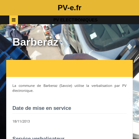
PV-e.fr
PV ELECTRONIQUES
Barberaz
La commune de
Barberaz
(
Savoie
) utilise la verbalisation par PV
électronique.
Date de mise en service
18/11/2013
Service verbalisateur