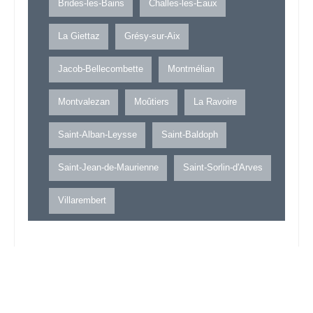
Brides-les-Bains
Challes-les-Eaux
La Giettaz
Grésy-sur-Aix
Jacob-Bellecombette
Montmélian
Montvalezan
Moûtiers
La Ravoire
Saint-Alban-Leysse
Saint-Baldoph
Saint-Jean-de-Maurienne
Saint-Sorlin-d'Arves
Villarembert