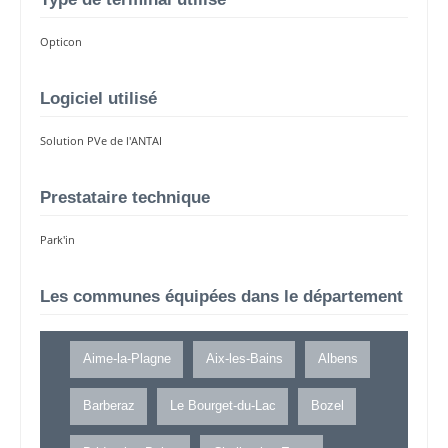
Opticon
Logiciel utilisé
Solution PVe de l'ANTAI
Prestataire technique
Park'in
Les communes équipées dans le département
Aime-la-Plagne
Aix-les-Bains
Albens
Barberaz
Le Bourget-du-Lac
Bozel