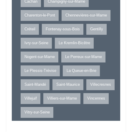
Cachan
Champigny-sur-Marne
Charenton-le-Pont
Chennevières-sur-Marne
Créteil
Fontenay-sous-Bois
Gentilly
Ivry-sur-Seine
Le Kremlin-Bicêtre
Nogent-sur-Marne
Le Perreux-sur-Marne
Le Plessis-Trévise
La Queue-en-Brie
Saint-Mandé
Saint-Maurice
Villecresnes
Villejuif
Villiers-sur-Marne
Vincennes
Vitry-sur-Seine