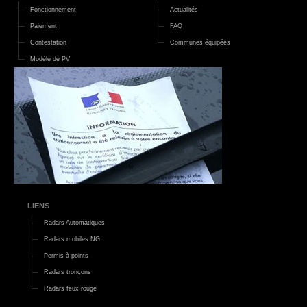
Fonctionnement
Actualités
Paiement
FAQ
Contestation
Communes équipées
Modèle de PV
LIENS
Radars Automatiques
Radars mobiles NG
Permis à points
Radars tronçons
Radars feux rouge