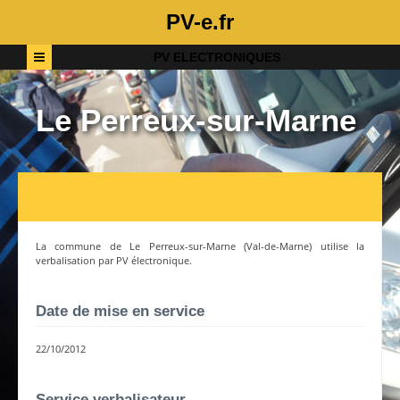
PV-e.fr
PV ELECTRONIQUES
Le Perreux-sur-Marne
La commune de
Le Perreux-sur-Marne
(
Val-de-Marne
) utilise la
verbalisation par PV électronique.
Date de mise en service
22/10/2012
Service verbalisateur