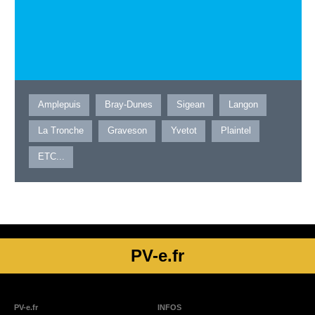
Amplepuis
Bray-Dunes
Sigean
Langon
La Tronche
Graveson
Yvetot
Plaintel
ETC...
PV-e.fr
PV-e.fr
INFOS