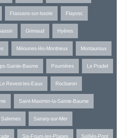
Flassans-sur-Issole
Flayosc
assin
Grimaud
Hyères
es
Méounes-lès-Montrieux
Montauroux
ups-Sainte-Baume
Pourrières
Le Pradet
Le Revest-les-Eaux
Rocbaron
ime
Saint-Maximin-la-Sainte-Baume
Salernes
Sanary-sur-Mer
cade
Six-Fours-les-Plages
Solliès-Pont