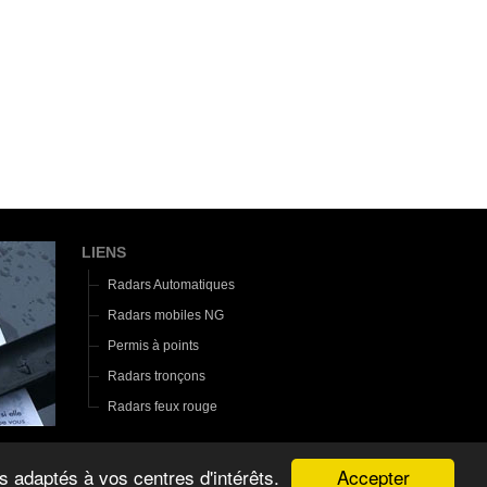
LIENS
Radars Automatiques
Radars mobiles NG
Permis à points
Radars tronçons
Radars feux rouge
Accepter
s adaptés à vos centres d'intérêts.