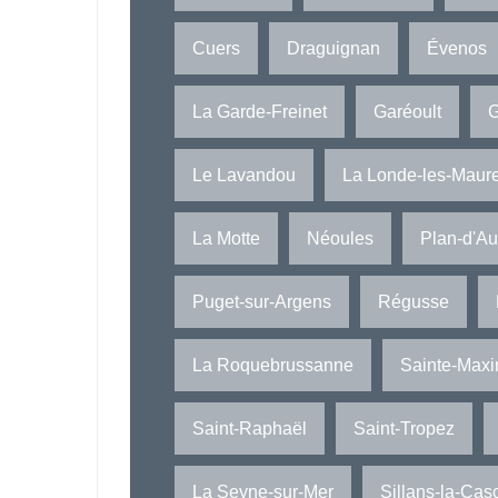
Cuers
Draguignan
Évenos
La Garde-Freinet
Garéoult
G
Le Lavandou
La Londe-les-Maur
La Motte
Néoules
Plan-d'A
Puget-sur-Argens
Régusse
La Roquebrussanne
Sainte-Max
Saint-Raphaël
Saint-Tropez
La Seyne-sur-Mer
Sillans-la-Cas