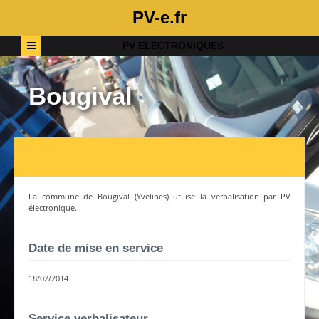
PV-e.fr
PV ELECTRONIQUES
Bougival
La commune de
Bougival
(
Yvelines
) utilise la verbalisation par PV
électronique.
Date de mise en service
18/02/2014
Service verbalisateur