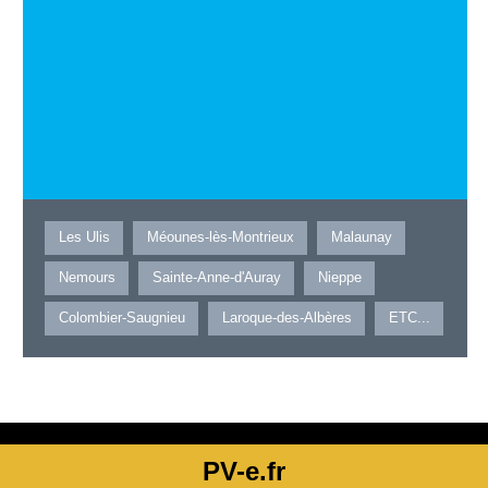
Les Ulis
Méounes-lès-Montrieux
Malaunay
Nemours
Sainte-Anne-d'Auray
Nieppe
Colombier-Saugnieu
Laroque-des-Albères
ETC...
PV-e.fr