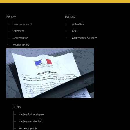
PV-e.fr
INFOS
Fonctionnement
Actualités
Paiement
FAQ
Contestation
Communes équipées
Modèle de PV
LIENS
Radars Automatiques
Radars mobiles NG
Permis à points