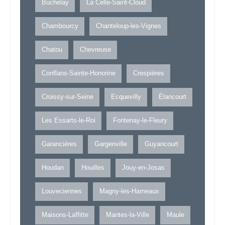
Buchelay
La Celle-Saint-Cloud
Chambourcy
Chanteloup-les-Vignes
Chatou
Chevreuse
Conflans-Sainte-Honorine
Crespières
Croissy-sur-Seine
Ecquevilly
Élancourt
Les Essarts-le-Roi
Fontenay-le-Fleury
Garancières
Gargenville
Guyancourt
Houdan
Houilles
Jouy-en-Josas
Louveciennes
Magny-les-Hameaux
Maisons-Laffitte
Mantes-la-Ville
Maule