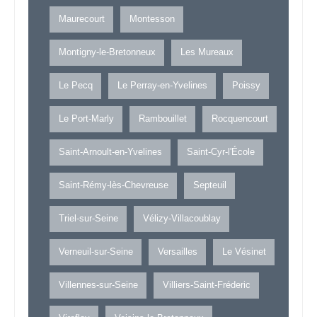
Maurecourt
Montesson
Montigny-le-Bretonneux
Les Mureaux
Le Pecq
Le Perray-en-Yvelines
Poissy
Le Port-Marly
Rambouillet
Rocquencourt
Saint-Arnoult-en-Yvelines
Saint-Cyr-l'École
Saint-Rémy-lès-Chevreuse
Septeuil
Triel-sur-Seine
Vélizy-Villacoublay
Verneuil-sur-Seine
Versailles
Le Vésinet
Villennes-sur-Seine
Villiers-Saint-Fréderic