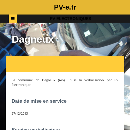
PV-e.fr
PV ELECTRONIQUES
Dagneux
La commune de
Dagneux
(
Ain
) utilise la verbalisation par PV
électronique.
Date de mise en service
27/12/2013
Service verbalisateur