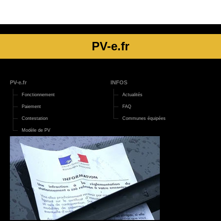
PV-e.fr
PV-e.fr
INFOS
Fonctionnement
Actualités
Paiement
FAQ
Contestation
Communes équipées
Modèle de PV