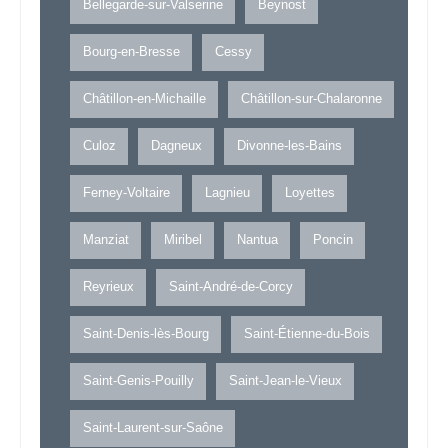
Bellegarde-sur-Valserine
Beynost
Bourg-en-Bresse
Cessy
Châtillon-en-Michaille
Châtillon-sur-Chalaronne
Culoz
Dagneux
Divonne-les-Bains
Ferney-Voltaire
Lagnieu
Loyettes
Manziat
Miribel
Nantua
Poncin
Reyrieux
Saint-André-de-Corcy
Saint-Denis-lès-Bourg
Saint-Étienne-du-Bois
Saint-Genis-Pouilly
Saint-Jean-le-Vieux
Saint-Laurent-sur-Saône