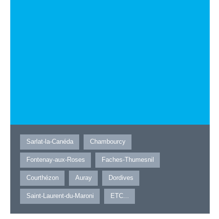
Sarlat-la-Canéda
Chambourcy
Fontenay-aux-Roses
Faches-Thumesnil
Courthézon
Auray
Dordives
Saint-Laurent-du-Maroni
ETC...