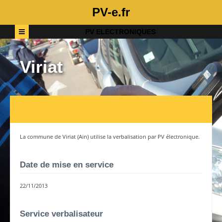
PV-e.fr
PV ELECTRONIQUES
Viriat
La commune de
Viriat
(
Ain
) utilise la verbalisation par PV électronique.
Date de mise en service
22/11/2013
Service verbalisateur