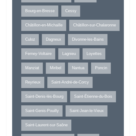
Bourg-en-Bresse
Cessy
Châtillon-en-Michaille
Châtillon-sur-Chalaronne
Culoz
Dagneux
Divonne-les-Bains
Ferney-Voltaire
Lagnieu
Loyettes
Manziat
Miribel
Nantua
Poncin
Reyrieux
Saint-André-de-Corcy
Saint-Denis-lès-Bourg
Saint-Étienne-du-Bois
Saint-Genis-Pouilly
Saint-Jean-le-Vieux
Saint-Laurent-sur-Saône