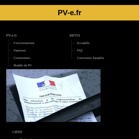
PV-e.fr
PV-e.fr
INFOS
Fonctionnement
Actualités
Paiement
FAQ
Contestation
Communes équipées
Modèle de PV
LIENS