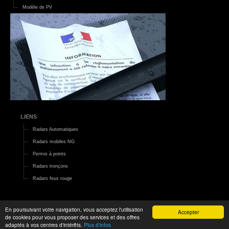
Modèle de PV
LIENS
Radars Automatiques
Radars mobiles NG
Permis à points
Radars tronçons
Radars feux rouge
En poursuivant votre navigation, vous acceptez l'utilisation
Accepter
de cookies pour vous proposer des services et des offres
2015 ©
Le Monde d'Aza
|
Mentions légales
adaptés à vos centres d'intérêts.
Plus d'infos