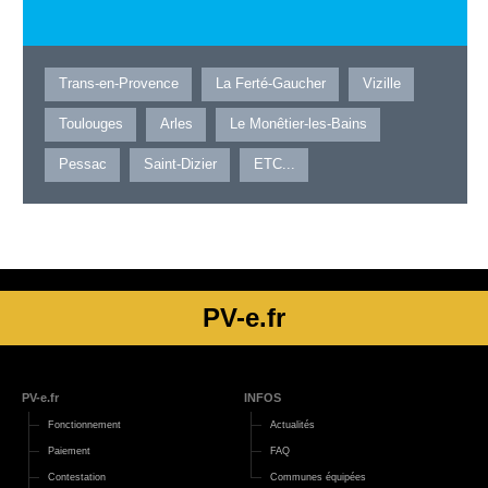
Trans-en-Provence
La Ferté-Gaucher
Vizille
Toulouges
Arles
Le Monêtier-les-Bains
Pessac
Saint-Dizier
ETC...
PV-e.fr
PV-e.fr
INFOS
Fonctionnement
Actualités
Paiement
FAQ
Contestation
Communes équipées