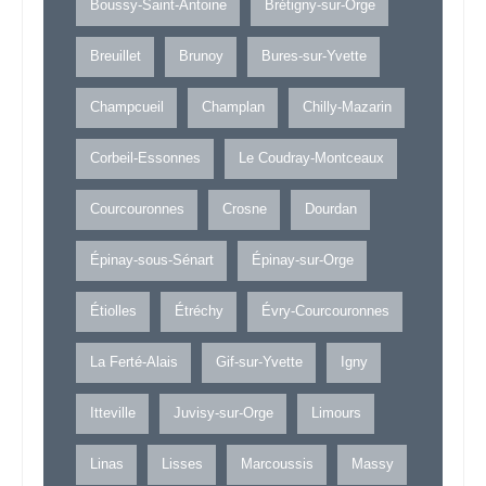
Boussy-Saint-Antoine
Brétigny-sur-Orge
Breuillet
Brunoy
Bures-sur-Yvette
Champcueil
Champlan
Chilly-Mazarin
Corbeil-Essonnes
Le Coudray-Montceaux
Courcouronnes
Crosne
Dourdan
Épinay-sous-Sénart
Épinay-sur-Orge
Étiolles
Étréchy
Évry-Courcouronnes
La Ferté-Alais
Gif-sur-Yvette
Igny
Itteville
Juvisy-sur-Orge
Limours
Linas
Lisses
Marcoussis
Massy