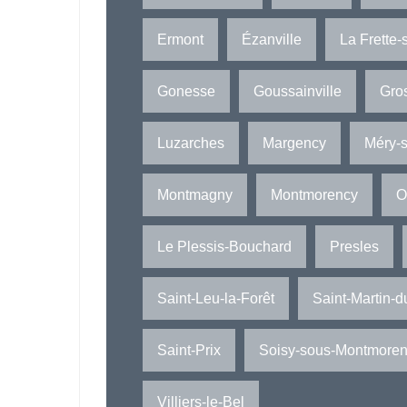
Ermont
Ézanville
La Frette-
Gonesse
Goussainville
Gro
Luzarches
Margency
Méry-s
Montmagny
Montmorency
O
Le Plessis-Bouchard
Presles
Saint-Leu-la-Forêt
Saint-Martin-d
Saint-Prix
Soisy-sous-Montmore
Villiers-le-Bel