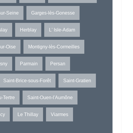
sur-Seine
Garges-lès-Gonesse
slay
Herblay
L' Isle-Adam
ur-Oise
Montigny-lès-Cormeilles
sny
Parmain
Persan
Saint-Brice-sous-Forêt
Saint-Gratien
u-Tertre
Saint-Ouen-l'Aumône
ncy
Le Thillay
Viarmes