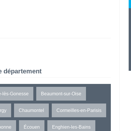
e département
e-lès-Gonesse
Beaumont-sur-Oise
rgy
Chaumontel
Cormeilles-en-Parisis
bonne
Écouen
Enghien-les-Bains