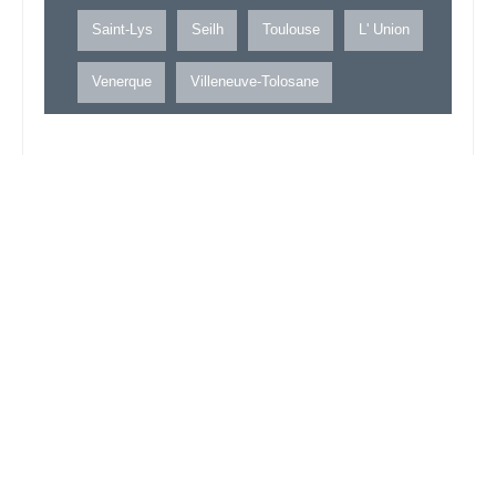
Saint-Lys
Seilh
Toulouse
L' Union
Venerque
Villeneuve-Tolosane