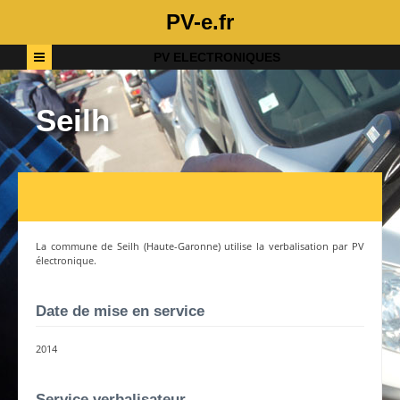
PV-e.fr
PV ELECTRONIQUES
Seilh
La commune de
Seilh
(
Haute-Garonne
) utilise la verbalisation par PV
électronique.
Date de mise en service
2014
Service verbalisateur