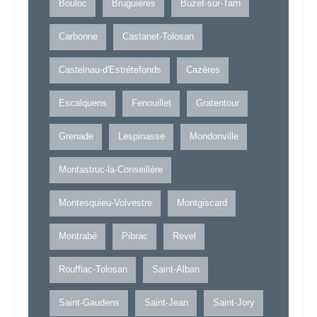
Bouloc
Bruguières
Buzet-sur-Tarn
Carbonne
Castanet-Tolosan
Castelnau-d'Estrétefonds
Cazères
Escalquens
Fenouillet
Gratentour
Grenade
Lespinasse
Mondonville
Montastruc-la-Conseillère
Montesquieu-Volvestre
Montgiscard
Montrabé
Pibrac
Revel
Rouffiac-Tolosan
Saint-Alban
Saint-Gaudens
Saint-Jean
Saint-Jory