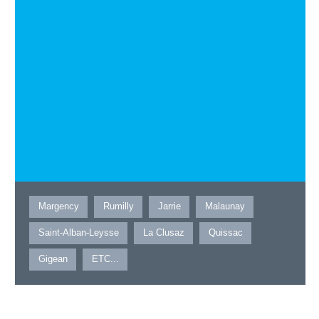
Margency
Rumilly
Jarrie
Malaunay
Saint-Alban-Leysse
La Clusaz
Quissac
Gigean
ETC...