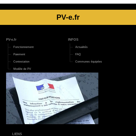
PV-e.fr
PV-e.fr
INFOS
Fonctionnement
Actualités
Paiement
FAQ
Contestation
Communes équipées
Modèle de PV
LIENS