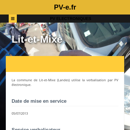
PV-e.fr
PV ELECTRONIQUES
Lit-et-Mixe
La commune de
Lit-et-Mixe
(
Landes
) utilise la verbalisation par PV
électronique.
Date de mise en service
05/07/2013
Service verbalisateur