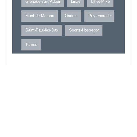
Grenade-sur-l'Adour
Linxe
Lit-et-Mixe
Mont-de-Marsan
Ondres
Peyrehorade
Saint-Paul-lès-Dax
Soorts-Hossegor
Tarnos