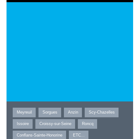
Meyreuil
Sorgues
Anzin
Scy-Chazelles
Issoire
Croissy-sur-Seine
Roncq
Conflans-Sainte-Honorine
ETC...