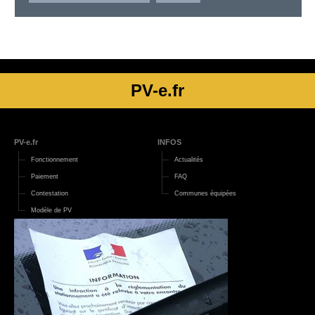
PV-e.fr
PV-e.fr
INFOS
Fonctionnement
Actualités
Paiement
FAQ
Contestation
Communes équipées
Modèle de PV