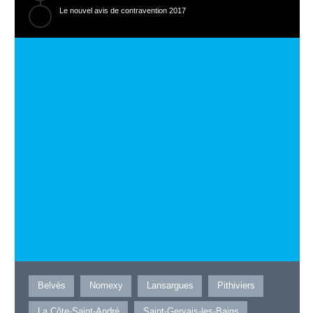
Le nouvel avis de contravention 2017
Belvès
Nomexy
Lansargues
Pithiviers
La Côte-Saint-André
Saint-Gervais-les-Bains