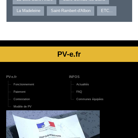
La Madeleine
Saint-Rambert-d'Albon
ETC...
PV-e.fr
PV-e.fr
INFOS
Fonctionnement
Actualités
Paiement
FAQ
Contestation
Communes équipées
Modèle de PV