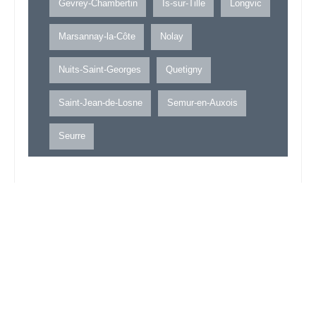
Gevrey-Chambertin
Is-sur-Tille
Longvic
Marsannay-la-Côte
Nolay
Nuits-Saint-Georges
Quetigny
Saint-Jean-de-Losne
Semur-en-Auxois
Seurre