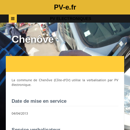
PV-e.fr
PV ELECTRONIQUES
Chenôve
La commune de
Chenôve
(
Côte-d'Or
) utilise la verbalisation par PV
électronique.
Date de mise en service
04/04/2013
Service verbalisateur