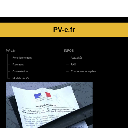
PV-e.fr
PV-e.fr
INFOS
Fonctionnement
Actualités
Paiement
FAQ
Contestation
Communes équipées
Modèle de PV