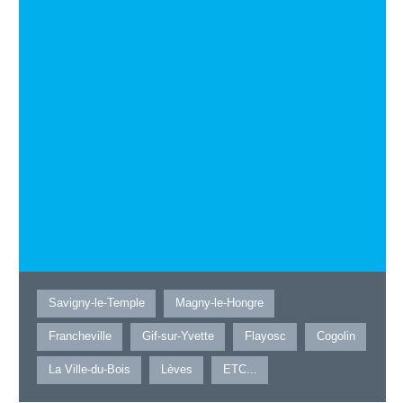
Savigny-le-Temple
Magny-le-Hongre
Francheville
Gif-sur-Yvette
Flayosc
Cogolin
La Ville-du-Bois
Lèves
ETC...