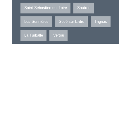
Saint-Sébastien-sur-Loire
Sautron
Les Sorinières
Sucé-sur-Erdre
Trignac
La Turballe
Vertou