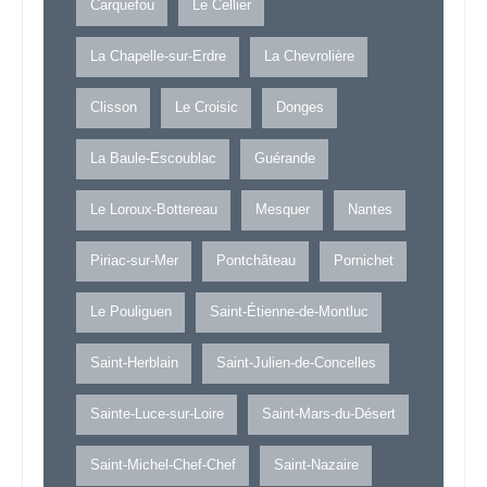
Carquefou
Le Cellier
La Chapelle-sur-Erdre
La Chevrolière
Clisson
Le Croisic
Donges
La Baule-Escoublac
Guérande
Le Loroux-Bottereau
Mesquer
Nantes
Piriac-sur-Mer
Pontchâteau
Pornichet
Le Pouliguen
Saint-Étienne-de-Montluc
Saint-Herblain
Saint-Julien-de-Concelles
Sainte-Luce-sur-Loire
Saint-Mars-du-Désert
Saint-Michel-Chef-Chef
Saint-Nazaire