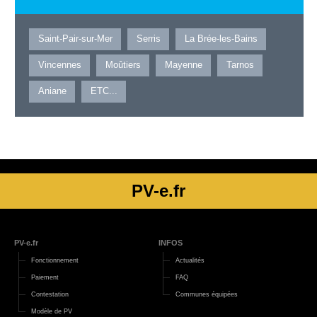
Saint-Pair-sur-Mer
Serris
La Brée-les-Bains
Vincennes
Moûtiers
Mayenne
Tarnos
Aniane
ETC...
PV-e.fr
PV-e.fr
INFOS
Fonctionnement
Actualités
Paiement
FAQ
Contestation
Communes équipées
Modèle de PV