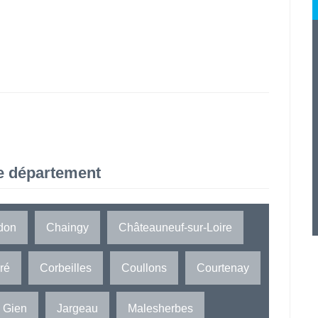
e département
don
Chaingy
Châteauneuf-sur-Loire
ré
Corbeilles
Coullons
Courtenay
Gien
Jargeau
Malesherbes