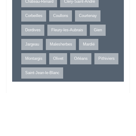
Château-Renard
Cléry-Saint-André
Corbeilles
Coullons
Courtenay
Dordives
Fleury-les-Aubrais
Gien
Jargeau
Malesherbes
Mardié
Montargis
Olivet
Orléans
Pithiviers
Saint-Jean-le-Blanc