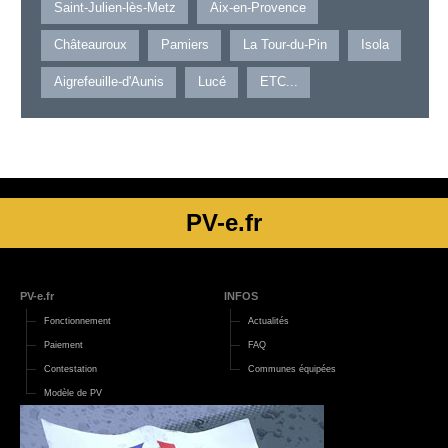
Saint-Julien-lès-Metz
Aix-en-Provence
Châteauroux
Pamiers
La Tour-du-Pin
Isola
Aigrefeuille-d'Aunis
Lucé
ETC...
PV-e.fr
PV-e.fr
INFOS
Fonctionnement
Actualités
Paiement
FAQ
Contestation
Communes équipées
Modèle de PV