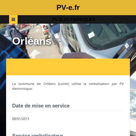
PV-e.fr
PV ELECTRONIQUES
Orléans
La commune de
Orléans
(
Loiret
) utilise la verbalisation par PV
électronique.
Date de mise en service
08/01/2013
Service verbalisateur