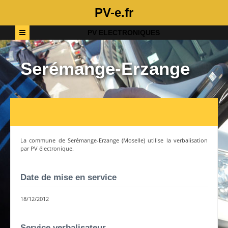
PV-e.fr
PV ELECTRONIQUES
Serémange-Erzange
La commune de
Serémange-Erzange
(
Moselle
) utilise la verbalisation
par PV électronique.
Date de mise en service
18/12/2012
Service verbalisateur