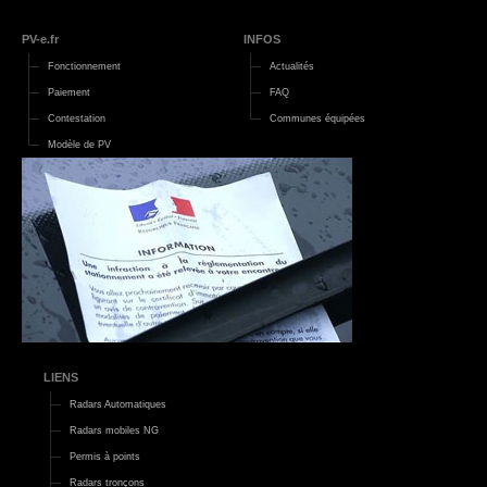
PV-e.fr
INFOS
Fonctionnement
Actualités
Paiement
FAQ
Contestation
Communes équipées
Modèle de PV
LIENS
Radars Automatiques
Radars mobiles NG
Permis à points
Radars tronçons