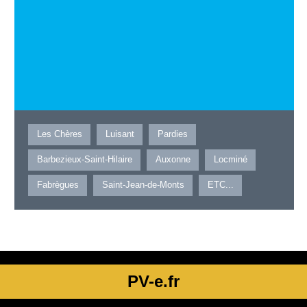
Les Chères
Luisant
Pardies
Barbezieux-Saint-Hilaire
Auxonne
Locminé
Fabrègues
Saint-Jean-de-Monts
ETC...
PV-e.fr