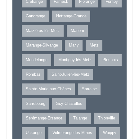
Créhange
Fameck
Florange
Fontoy
Gandrange
Hettange-Grande
Maizières-lès-Metz
Manom
Marange-Silvange
Marly
Metz
Mondelange
Montigny-lès-Metz
Plesnois
Rombas
Saint-Julien-lès-Metz
Sainte-Marie-aux-Chênes
Sarralbe
Sarrebourg
Scy-Chazelles
Serémange-Erzange
Talange
Thionville
Uckange
Volmerange-les-Mines
Woippy