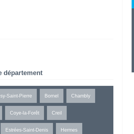
e département
sy-Saint-Pierre
Bornel
Chambly
Coye-la-Forêt
Creil
Estrées-Saint-Denis
Hermes