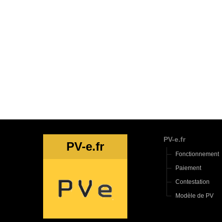
PV-e.fr
PV-e.fr
Fonctionnement
Paiement
Contestation
Modèle de PV