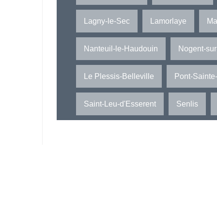
Lagny-le-Sec
Lamorlaye
Ma
Nanteuil-le-Haudouin
Nogent-sur
Le Plessis-Belleville
Pont-Saint
Saint-Leu-d'Esserent
Senlis