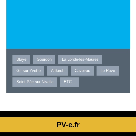
Blaye
Gourdon
La Londe-les-Maures
Gif-sur-Yvette
Altkirch
Caveirac
Le Rove
Saint-Pée-sur-Nivelle
ETC...
PV-e.fr