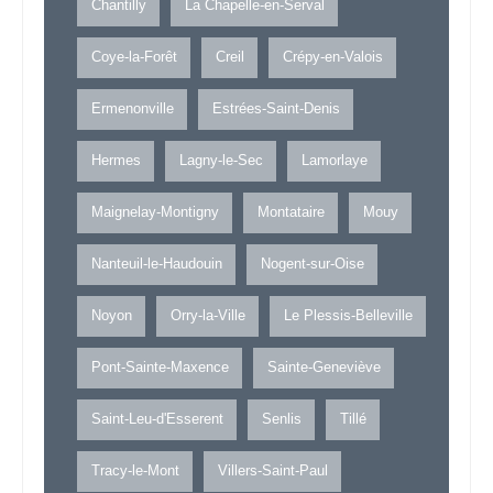
Chantilly
La Chapelle-en-Serval
Coye-la-Forêt
Creil
Crépy-en-Valois
Ermenonville
Estrées-Saint-Denis
Hermes
Lagny-le-Sec
Lamorlaye
Maignelay-Montigny
Montataire
Mouy
Nanteuil-le-Haudouin
Nogent-sur-Oise
Noyon
Orry-la-Ville
Le Plessis-Belleville
Pont-Sainte-Maxence
Sainte-Geneviève
Saint-Leu-d'Esserent
Senlis
Tillé
Tracy-le-Mont
Villers-Saint-Paul