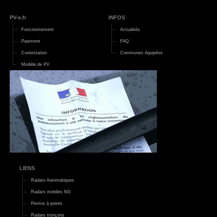
PV-e.fr
INFOS
Fonctionnement
Actualités
Paiement
FAQ
Contestation
Communes équipées
Modèle de PV
LIENS
Radars Automatiques
Radars mobiles NG
Permis à points
Radars tronçons