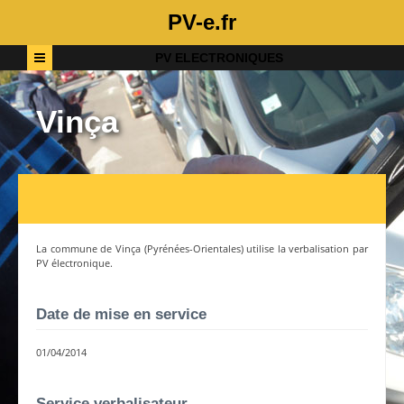
PV-e.fr
PV ELECTRONIQUES
Vinça
La commune de
Vinça
(
Pyrénées-Orientales
) utilise la verbalisation par
PV électronique.
Date de mise en service
01/04/2014
Service verbalisateur