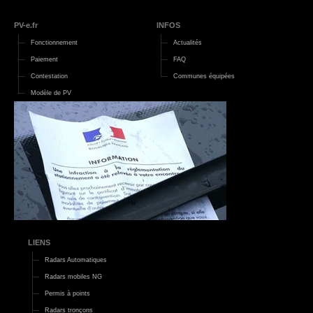
PV-e.fr
INFOS
Fonctionnement
Actualités
Paiement
FAQ
Contestation
Communes équipées
Modèle de PV
LIENS
Radars Automatiques
Radars mobiles NG
Permis à points
Radars tronçons