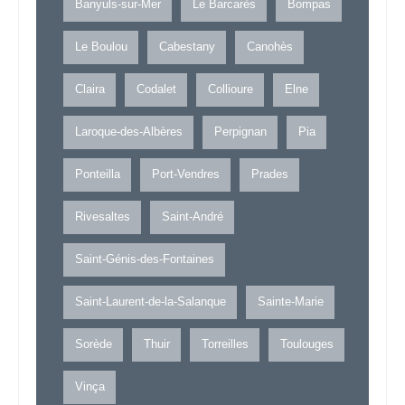
Banyuls-sur-Mer
Le Barcarès
Bompas
Le Boulou
Cabestany
Canohès
Claira
Codalet
Collioure
Elne
Laroque-des-Albères
Perpignan
Pia
Ponteilla
Port-Vendres
Prades
Rivesaltes
Saint-André
Saint-Génis-des-Fontaines
Saint-Laurent-de-la-Salanque
Sainte-Marie
Sorède
Thuir
Torreilles
Toulouges
Vinça