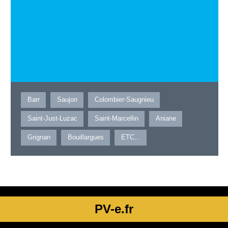
Barr
Saujon
Colombier-Saugnieu
Saint-Just-Luzac
Saint-Marcellin
Aniane
Grignan
Bouillargues
ETC...
PV-e.fr