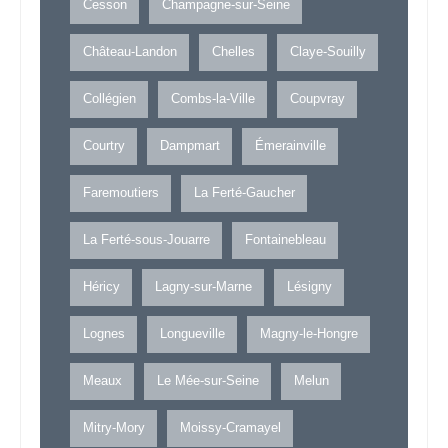
Cesson
Champagne-sur-Seine
Château-Landon
Chelles
Claye-Souilly
Collégien
Combs-la-Ville
Coupvray
Courtry
Dampmart
Émerainville
Faremoutiers
La Ferté-Gaucher
La Ferté-sous-Jouarre
Fontainebleau
Héricy
Lagny-sur-Marne
Lésigny
Lognes
Longueville
Magny-le-Hongre
Meaux
Le Mée-sur-Seine
Melun
Mitry-Mory
Moissy-Cramayel