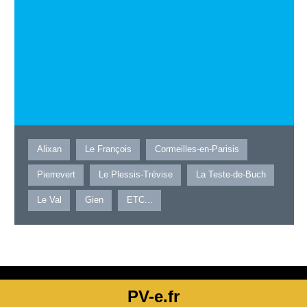
Alixan
Le François
Cormeilles-en-Parisis
Pierrevert
Le Plessis-Trévise
La Teste-de-Buch
Le Val
Gien
ETC...
PV-e.fr