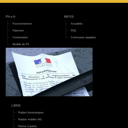
PV-e.fr
INFOS
Fonctionnement
Actualités
Paiement
FAQ
Contestation
Communes équipées
Modèle de PV
LIENS
Radars Automatiques
Radars mobiles NG
Permis à points