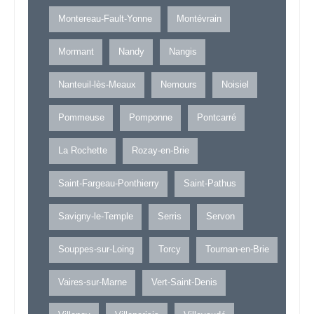
Montereau-Fault-Yonne
Montévrain
Mormant
Nandy
Nangis
Nanteuil-lès-Meaux
Nemours
Noisiel
Pommeuse
Pomponne
Pontcarré
La Rochette
Rozay-en-Brie
Saint-Fargeau-Ponthierry
Saint-Pathus
Savigny-le-Temple
Serris
Servon
Souppes-sur-Loing
Torcy
Tournan-en-Brie
Vaires-sur-Marne
Vert-Saint-Denis