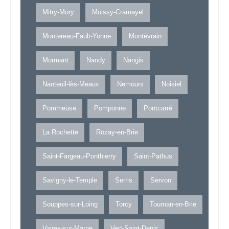
Mitry-Mory
Moissy-Cramayel
Montereau-Fault-Yonne
Montévrain
Mormant
Nandy
Nangis
Nanteuil-lès-Meaux
Nemours
Noisiel
Pommeuse
Pomponne
Pontcarré
La Rochette
Rozay-en-Brie
Saint-Fargeau-Ponthierry
Saint-Pathus
Savigny-le-Temple
Serris
Servon
Souppes-sur-Loing
Torcy
Tournan-en-Brie
Vaires-sur-Marne
Vert-Saint-Denis