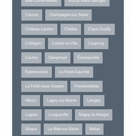
Brie-Comte-Robert
Bussy-Saint-Georges
Cesson
Champagne-sur-Seine
Château-Landon
Chelles
Claye-Souilly
Collégien
Combs-la-Ville
Coupvray
Courtry
Dampmart
Émerainville
Faremoutiers
La Ferté-Gaucher
La Ferté-sous-Jouarre
Fontainebleau
Héricy
Lagny-sur-Marne
Lésigny
Lognes
Longueville
Magny-le-Hongre
Meaux
Le Mée-sur-Seine
Melun