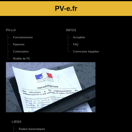
PV-e.fr
PV-e.fr
INFOS
Fonctionnement
Actualités
Paiement
FAQ
Contestation
Communes équipées
Modèle de PV
LIENS
Radars Automatiques