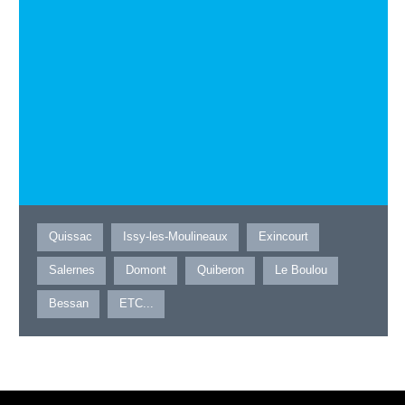
Quissac
Issy-les-Moulineaux
Exincourt
Salernes
Domont
Quiberon
Le Boulou
Bessan
ETC...