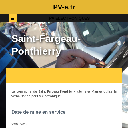
PV-e.fr
PV ELECTRONIQUES
Saint-Fargeau-
Ponthierry
La commune de
Saint-Fargeau-Ponthierry
(
Seine-et-Marne
) utilise la
verbalisation par PV électronique.
Date de mise en service
22/03/2012