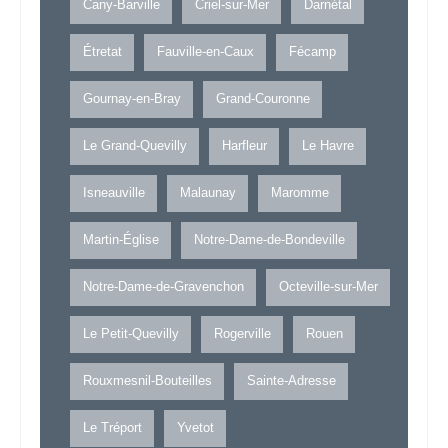
Cany-Barville
Criel-sur-Mer
Darnétal
Étretat
Fauville-en-Caux
Fécamp
Gournay-en-Bray
Grand-Couronne
Le Grand-Quevilly
Harfleur
Le Havre
Isneauville
Malaunay
Maromme
Martin-Église
Notre-Dame-de-Bondeville
Notre-Dame-de-Gravenchon
Octeville-sur-Mer
Le Petit-Quevilly
Rogerville
Rouen
Rouxmesnil-Bouteilles
Sainte-Adresse
Le Tréport
Yvetot