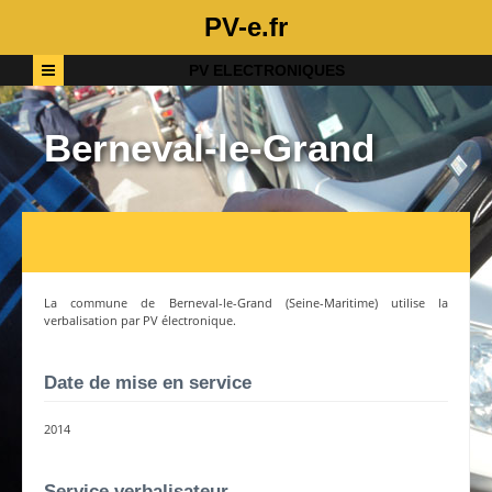
PV-e.fr
PV ELECTRONIQUES
Berneval-le-Grand
La commune de
Berneval-le-Grand
(
Seine-Maritime
) utilise la
verbalisation par PV électronique.
Date de mise en service
2014
Service verbalisateur