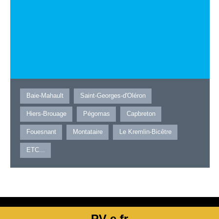
Baie-Mahault
Saint-Georges-d'Oléron
Hiers-Brouage
Pégomas
Capbreton
Fouesnant
Montataire
Le Kremlin-Bicêtre
ETC...
PV-e.fr