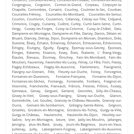
Corgengoux
,
Corgoloin
,
Cormot-le-Grand
,
Corpeau
,
Corpoyer-la-
Chapelle
,
Corrombles
,
Corsaint
,
Couchey
,
Coulmier-le-Sec
,
Courban
,
Courcelles-Frémoy
,
Courcelles-lès-Montbard
,
Courcelles-lès-Semur
,
Courlon
,
Courtivron
,
Couternon
,
Créancey
,
Crécey-sur-Tille
,
Crépand
,
Crimolois
,
Crugey
,
Cuiserey
,
Culètre
,
Curley
,
Curtil-Saint-Seine
,
Curtil-
Vergy
,
Cussey-les-Forges
,
Cussy-la-Colonne
,
Cussy-le-Châtel
,
Daix
,
Dampierre-en-Montagne
,
Dampierre-et-Flée
,
Darcey
,
Darois
,
Détain-et-
Bruant
,
Diancey
,
Diénay
,
Dijon
,
Dompierre-en-Morvan
,
Drambon
,
Drée
,
Duesme
,
Ébaty
,
Échalot
,
Échannay
,
Échenon
,
Échevannes
,
Échevronne
,
Échigey
,
Écutigny
,
Éguilly
,
Épagny
,
Épernay-sous-Gevrey
,
Époisses
,
Éringes
,
Esbarres
,
Essarois
,
Essey
,
Étais
,
Étalante
,
L' Étang-Vergy
,
Étaules
,
Étevaux
,
Étormay
,
Étrochey
,
Fain-lès-Montbard
,
Fain-lès-
Moutiers
,
Fauverney
,
Faverolles-lès-Lucey
,
Fénay
,
Le Fête
,
Fixin
,
Flacey
,
Flagey-Echézeaux
,
Flagey-lès-Auxonne
,
Flammerans
,
Flavignerot
,
Flavigny-sur-Ozerain
,
Flée
,
Fleurey-sur-Ouche
,
Foissy
,
Foncegrive
,
Fontaines-en-Duesmois
,
Fontaine-Française
,
Fontaine-lès-Dijon
,
Fontaines-les-Sèches
,
Fontangy
,
Fontenelle
,
Forléans
,
Fraignot-et-
Vesvrotte
,
Francheville
,
Franxault
,
Frénois
,
Fresnes
,
Frôlois
,
Fussey
,
Gemeaux
,
Genay
,
Gergueil
,
Gerland
,
Gevrolles
,
Gilly-lès-Cîteaux
,
Gissey-le-Vieil
,
Gissey-sous-Flavigny
,
Gissey-sur-Ouche
,
Glanon
,
Gomméville
,
Les Goulles
,
Grancey-le-Château-Neuvelle
,
Grancey-sur-
Ource
,
Grenant-lès-Sombernon
,
Grésigny-Sainte-Reine
,
Grignon
,
Griselles
,
Grosbois-en-Montagne
,
Grosbois-lès-Tichey
,
Gurgy-la-Ville
,
Gurgy-le-Château
,
Hauteroche
,
Hauteville-lès-Dijon
,
Heuilley-sur-
Saône
,
Ivry-en-Montagne
,
Izeure
,
Izier
,
Jailly-les-Moulins
,
Jallanges
,
Jancigny
,
Jeux-lès-Bard
,
Jouey
,
Jours-lès-Baigneux
,
Jours-en-Vaux
,
Juillenay
,
Juilly
,
Labergement-Foigney
,
Labergement-lès-Auxonne
,
Labergement-lès-Seurre
,
Labruyère
,
Lacanche
,
Lacour-d'Arcenay
,