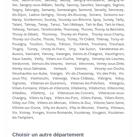
Sec
,
Savigny-sous-Mâlain
,
Savilly
,
Savoisy
,
Savolles
,
Savouges
,
Segrois
,
Seigny
,
Selongey
,
Semarey
,
Semezanges
,
Semond
,
Senailly
,
Sennecey-
lès-Dijon
,
Ladoix-Serrigny
,
Sincey-lès-Rouvray
,
Soirans
,
Soissons-sur-
Nacey
,
Sombernon
,
Souhey
,
Soussey-sur-Brionne
,
Spoy
,
Sussey
,
Tailly
,
Talant
,
Talmay
,
Tanay
,
Tarsul
,
Tart-l'Abbaye
,
Tart-le-Bas
,
Tart-le-Haut
,
Tellecey
,
Ternant
,
Terrefondrée
,
Thenissey
,
Thoires
,
Thoisy-la-Berchère
,
Thoisy-le-Désert
,
Thomirey
,
Thorey-en-Plaine
,
Thorey-sous-Charny
,
Thorey-sur-Ouche
,
Thoste
,
Thury
,
Tichey
,
Til-Châtel
,
Tillenay
,
Torcy-et-
Pouligny
,
Touillon
,
Toutry
,
Tréclun
,
Trochères
,
Trouhans
,
Trouhaut
,
Trugny
,
Turcey
,
Uncey-le-Franc
,
Urcy
,
Val-Suzon
,
Vandenesse-en-
Auxois
,
Vannaire
,
Vanvey
,
Varanges
,
Varois-et-Chaignot
,
Vauchignon
,
Vaux-Saules
,
Veilly
,
Velars-sur-Ouche
,
Velogny
,
Venarey-les-Laumes
,
Verdonnet
,
Vernois-lès-Vesvres
,
Vernot
,
Véronnes
,
Verrey-sous-Drée
,
Verrey-sous-Salmaise
,
Vertault
,
Vesvres
,
Veuvey-sur-Ouche
,
Veuxhaulles-sur-Aube
,
Vianges
,
Vic-de-Chassenay
,
Vic-des-Prés
,
Vic-
sous-Thil
,
Vieilmoulin
,
Vielverge
,
Vieux-Château
,
Viévigne
,
Viévy
,
Vignoles
,
Villaines-en-Duesmois
,
Villaines-les-Prévôtes
,
Villargoix
,
Villars-Fontaine
,
Villars-et-Villenotte
,
Villeberny
,
Villebichot
,
Villecomte
,
Villedieu
,
Villeferry
,
La Villeneuve-les-Convers
,
Villeneuve-sous-
Charigny
,
Villers-la-Faye
,
Villers-les-Pots
,
Villers-Patras
,
Villers-Rotin
,
Villey-sur-Tille
,
Villiers-en-Morvan
,
Villiers-le-Duc
,
Villotte-Saint-Seine
,
Villotte-sur-Ource
,
Villy-en-Auxois
,
Villy-le-Moutier
,
Viserny
,
Vitteaux
,
Vix
,
Volnay
,
Vonges
,
Vosne-Romanée
,
Voudenay
,
Vougeot
,
Voulaines-
les-Templiers
,
Choisir un autre département