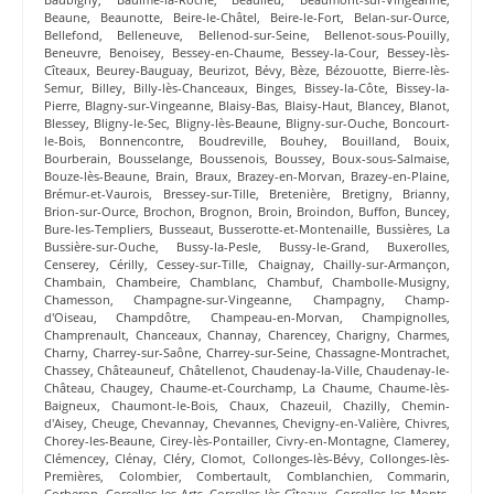
Beaune
,
Beaunotte
,
Beire-le-Châtel
,
Beire-le-Fort
,
Belan-sur-Ource
,
Bellefond
,
Belleneuve
,
Bellenod-sur-Seine
,
Bellenot-sous-Pouilly
,
Beneuvre
,
Benoisey
,
Bessey-en-Chaume
,
Bessey-la-Cour
,
Bessey-lès-
Cîteaux
,
Beurey-Bauguay
,
Beurizot
,
Bévy
,
Bèze
,
Bézouotte
,
Bierre-lès-
Semur
,
Billey
,
Billy-lès-Chanceaux
,
Binges
,
Bissey-la-Côte
,
Bissey-la-
Pierre
,
Blagny-sur-Vingeanne
,
Blaisy-Bas
,
Blaisy-Haut
,
Blancey
,
Blanot
,
Blessey
,
Bligny-le-Sec
,
Bligny-lès-Beaune
,
Bligny-sur-Ouche
,
Boncourt-
le-Bois
,
Bonnencontre
,
Boudreville
,
Bouhey
,
Bouilland
,
Bouix
,
Bourberain
,
Bousselange
,
Boussenois
,
Boussey
,
Boux-sous-Salmaise
,
Bouze-lès-Beaune
,
Brain
,
Braux
,
Brazey-en-Morvan
,
Brazey-en-Plaine
,
Brémur-et-Vaurois
,
Bressey-sur-Tille
,
Bretenière
,
Bretigny
,
Brianny
,
Brion-sur-Ource
,
Brochon
,
Brognon
,
Broin
,
Broindon
,
Buffon
,
Buncey
,
Bure-les-Templiers
,
Busseaut
,
Busserotte-et-Montenaille
,
Bussières
,
La
Bussière-sur-Ouche
,
Bussy-la-Pesle
,
Bussy-le-Grand
,
Buxerolles
,
Censerey
,
Cérilly
,
Cessey-sur-Tille
,
Chaignay
,
Chailly-sur-Armançon
,
Chambain
,
Chambeire
,
Chamblanc
,
Chambuf
,
Chambolle-Musigny
,
Chamesson
,
Champagne-sur-Vingeanne
,
Champagny
,
Champ-
d'Oiseau
,
Champdôtre
,
Champeau-en-Morvan
,
Champignolles
,
Champrenault
,
Chanceaux
,
Channay
,
Charencey
,
Charigny
,
Charmes
,
Charny
,
Charrey-sur-Saône
,
Charrey-sur-Seine
,
Chassagne-Montrachet
,
Chassey
,
Châteauneuf
,
Châtellenot
,
Chaudenay-la-Ville
,
Chaudenay-le-
Château
,
Chaugey
,
Chaume-et-Courchamp
,
La Chaume
,
Chaume-lès-
Baigneux
,
Chaumont-le-Bois
,
Chaux
,
Chazeuil
,
Chazilly
,
Chemin-
d'Aisey
,
Cheuge
,
Chevannay
,
Chevannes
,
Chevigny-en-Valière
,
Chivres
,
Chorey-les-Beaune
,
Cirey-lès-Pontailler
,
Civry-en-Montagne
,
Clamerey
,
Clémencey
,
Clénay
,
Cléry
,
Clomot
,
Collonges-lès-Bévy
,
Collonges-lès-
Premières
,
Colombier
,
Combertault
,
Comblanchien
,
Commarin
,
Corberon
,
Corcelles-les-Arts
,
Corcelles-lès-Cîteaux
,
Corcelles-les-Monts
,