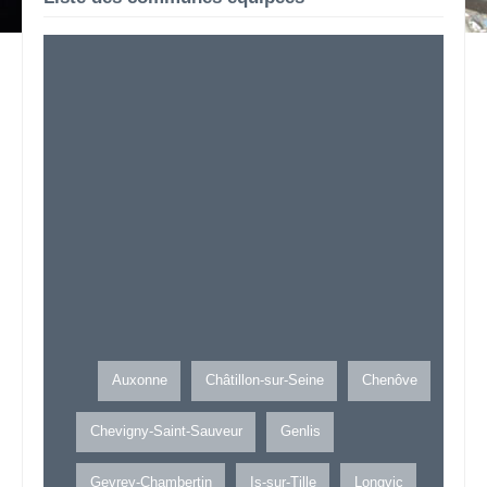
Auxonne
Châtillon-sur-Seine
Chenôve
Chevigny-Saint-Sauveur
Genlis
Gevrey-Chambertin
Is-sur-Tille
Longvic