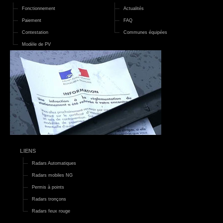
Fonctionnement
Actualités
Paiement
FAQ
Contestation
Communes équipées
Modèle de PV
LIENS
Radars Automatiques
Radars mobiles NG
Permis à points
Radars tronçons
Radars feux rouge