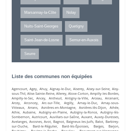
Marsannay-la-Côte
Nolay
Nuits-Saint-Georges
Quetigny
Saint-Jean-de-Losne
Semur-en-Auxois
Seurre
Liste des communes non équipées
Agencourt
,
Agey
,
Ahuy
,
Aignay-le-Duc
,
Aiserey
,
Aisey-sur-Seine
,
Aisy-
sous-Thil
,
Alise-Sainte-Reine
,
Allerey
,
Aloxe-Corton
,
Ampilly-les-Bordes
,
Ampilly-le-Sec
,
Ancey
,
Antheuil
,
Antigny-la-Ville
,
Arceau
,
Arcenant
,
Arcey
,
Arconcey
,
Arc-sur-Tille
,
Argilly
,
Arnay-le-Duc
,
Arnay-sous-
Vitteaux
,
Arrans
,
Asnières-en-Montagne
,
Asnières-lès-Dijon
,
Athée
,
Athie
,
Aubaine
,
Aubigny-en-Plaine
,
Aubigny-la-Ronce
,
Aubigny-lès-
Sombernon
,
Autricourt
,
Auvillars-sur-Saône
,
Auxant
,
Auxey-Duresses
,
Avelanges
,
Avosnes
,
Avot
,
Bagnot
,
Baigneux-les-Juifs
,
Balot
,
Barbirey-
sur-Ouche
,
Bard-le-Régulier
,
Bard-lès-Époisses
,
Barges
,
Barjon
,
Baubigny
,
Baulme-la-Roche
,
Beaulieu
,
Beaumont-sur-Vingeanne
,