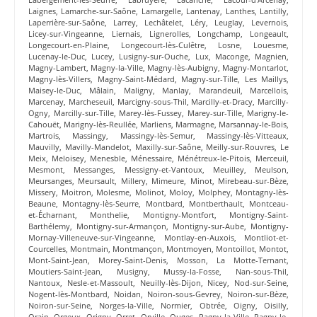
Laignes
,
Lamarche-sur-Saône
,
Lamargelle
,
Lantenay
,
Lanthes
,
Lantilly
,
Laperrière-sur-Saône
,
Larrey
,
Lechâtelet
,
Léry
,
Leuglay
,
Levernois
,
Licey-sur-Vingeanne
,
Liernais
,
Lignerolles
,
Longchamp
,
Longeault
,
Longecourt-en-Plaine
,
Longecourt-lès-Culêtre
,
Losne
,
Louesme
,
Lucenay-le-Duc
,
Lucey
,
Lusigny-sur-Ouche
,
Lux
,
Maconge
,
Magnien
,
Magny-Lambert
,
Magny-la-Ville
,
Magny-lès-Aubigny
,
Magny-Montarlot
,
Magny-lès-Villers
,
Magny-Saint-Médard
,
Magny-sur-Tille
,
Les Maillys
,
Maisey-le-Duc
,
Mâlain
,
Maligny
,
Manlay
,
Marandeuil
,
Marcellois
,
Marcenay
,
Marcheseuil
,
Marcigny-sous-Thil
,
Marcilly-et-Dracy
,
Marcilly-
Ogny
,
Marcilly-sur-Tille
,
Marey-lès-Fussey
,
Marey-sur-Tille
,
Marigny-le-
Cahouët
,
Marigny-lès-Reullée
,
Marliens
,
Marmagne
,
Marsannay-le-Bois
,
Martrois
,
Massingy
,
Massingy-lès-Semur
,
Massingy-lès-Vitteaux
,
Mauvilly
,
Mavilly-Mandelot
,
Maxilly-sur-Saône
,
Meilly-sur-Rouvres
,
Le
Meix
,
Meloisey
,
Menesble
,
Ménessaire
,
Ménétreux-le-Pitois
,
Merceuil
,
Mesmont
,
Messanges
,
Messigny-et-Vantoux
,
Meuilley
,
Meulson
,
Meursanges
,
Meursault
,
Millery
,
Mimeure
,
Minot
,
Mirebeau-sur-Bèze
,
Missery
,
Moitron
,
Molesme
,
Molinot
,
Moloy
,
Molphey
,
Montagny-lès-
Beaune
,
Montagny-lès-Seurre
,
Montbard
,
Montberthault
,
Montceau-
et-Écharnant
,
Monthelie
,
Montigny-Montfort
,
Montigny-Saint-
Barthélemy
,
Montigny-sur-Armançon
,
Montigny-sur-Aube
,
Montigny-
Mornay-Villeneuve-sur-Vingeanne
,
Montlay-en-Auxois
,
Montliot-et-
Courcelles
,
Montmain
,
Montmançon
,
Montmoyen
,
Montoillot
,
Montot
,
Mont-Saint-Jean
,
Morey-Saint-Denis
,
Mosson
,
La Motte-Ternant
,
Moutiers-Saint-Jean
,
Musigny
,
Mussy-la-Fosse
,
Nan-sous-Thil
,
Nantoux
,
Nesle-et-Massoult
,
Neuilly-lès-Dijon
,
Nicey
,
Nod-sur-Seine
,
Nogent-lès-Montbard
,
Noidan
,
Noiron-sous-Gevrey
,
Noiron-sur-Bèze
,
Noiron-sur-Seine
,
Norges-la-Ville
,
Normier
,
Obtrée
,
Oigny
,
Oisilly
,
Orain
,
Orgeux
,
Origny
,
Orret
,
Orville
,
Ouges
,
Pagny-la-Ville
,
Pagny-le-