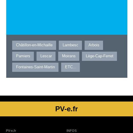
Châtillon-en-Michaille
Lambesc
Arbois
Pamiers
Lescar
Moirans
Lège-Cap-Ferret
Fontaines-Saint-Martin
ETC...
PV-e.fr
PV-e.fr
INFOS