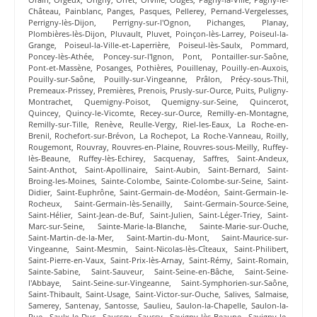
Château
,
Painblanc
,
Panges
,
Pasques
,
Pellerey
,
Pernand-Vergelesses
,
Perrigny-lès-Dijon
,
Perrigny-sur-l'Ognon
,
Pichanges
,
Planay
,
Plombières-lès-Dijon
,
Pluvault
,
Pluvet
,
Poinçon-lès-Larrey
,
Poiseul-la-
Grange
,
Poiseul-la-Ville-et-Laperrière
,
Poiseul-lès-Saulx
,
Pommard
,
Poncey-lès-Athée
,
Poncey-sur-l'Ignon
,
Pont
,
Pontailler-sur-Saône
,
Pont-et-Massène
,
Posanges
,
Pothières
,
Pouillenay
,
Pouilly-en-Auxois
,
Pouilly-sur-Saône
,
Pouilly-sur-Vingeanne
,
Prâlon
,
Précy-sous-Thil
,
Premeaux-Prissey
,
Premières
,
Prenois
,
Prusly-sur-Ource
,
Puits
,
Puligny-
Montrachet
,
Quemigny-Poisot
,
Quemigny-sur-Seine
,
Quincerot
,
Quincey
,
Quincy-le-Vicomte
,
Recey-sur-Ource
,
Remilly-en-Montagne
,
Remilly-sur-Tille
,
Renève
,
Reulle-Vergy
,
Riel-les-Eaux
,
La Roche-en-
Brenil
,
Rochefort-sur-Brévon
,
La Rochepot
,
La Roche-Vanneau
,
Roilly
,
Rougemont
,
Rouvray
,
Rouvres-en-Plaine
,
Rouvres-sous-Meilly
,
Ruffey-
lès-Beaune
,
Ruffey-lès-Echirey
,
Sacquenay
,
Saffres
,
Saint-Andeux
,
Saint-Anthot
,
Saint-Apollinaire
,
Saint-Aubin
,
Saint-Bernard
,
Saint-
Broing-les-Moines
,
Sainte-Colombe
,
Sainte-Colombe-sur-Seine
,
Saint-
Didier
,
Saint-Euphrône
,
Saint-Germain-de-Modéon
,
Saint-Germain-le-
Rocheux
,
Saint-Germain-lès-Senailly
,
Saint-Germain-Source-Seine
,
Saint-Hélier
,
Saint-Jean-de-Buf
,
Saint-Julien
,
Saint-Léger-Triey
,
Saint-
Marc-sur-Seine
,
Sainte-Marie-la-Blanche
,
Sainte-Marie-sur-Ouche
,
Saint-Martin-de-la-Mer
,
Saint-Martin-du-Mont
,
Saint-Maurice-sur-
Vingeanne
,
Saint-Mesmin
,
Saint-Nicolas-lès-Cîteaux
,
Saint-Philibert
,
Saint-Pierre-en-Vaux
,
Saint-Prix-lès-Arnay
,
Saint-Rémy
,
Saint-Romain
,
Sainte-Sabine
,
Saint-Sauveur
,
Saint-Seine-en-Bâche
,
Saint-Seine-
l'Abbaye
,
Saint-Seine-sur-Vingeanne
,
Saint-Symphorien-sur-Saône
,
Saint-Thibault
,
Saint-Usage
,
Saint-Victor-sur-Ouche
,
Salives
,
Salmaise
,
Samerey
,
Santenay
,
Santosse
,
Saulieu
,
Saulon-la-Chapelle
,
Saulon-la-
Rue
,
Saulx-le-Duc
,
Saussey
,
Saussy
,
Savigny-lès-Beaune
,
Savigny-le-