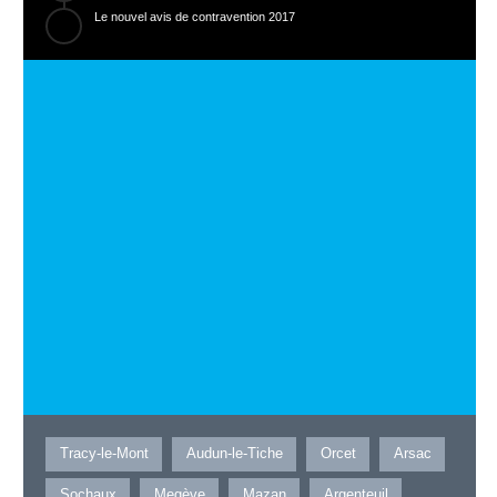
Le nouvel avis de contravention 2017
Tracy-le-Mont
Audun-le-Tiche
Orcet
Arsac
Sochaux
Megève
Mazan
Argenteuil