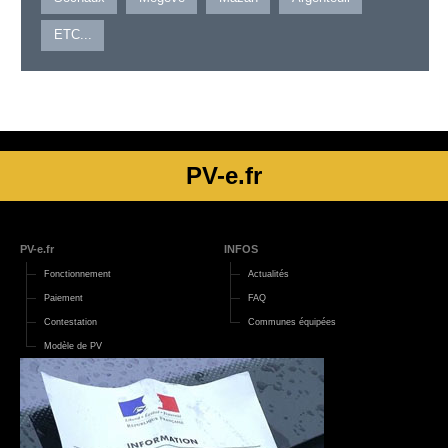
ETC...
PV-e.fr
PV-e.fr
INFOS
Fonctionnement
Actualités
Paiement
FAQ
Contestation
Communes équipées
Modèle de PV