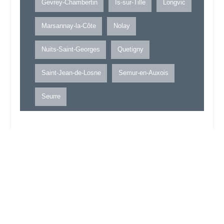
Gevrey-Chambertin
Is-sur-Tille
Longvic
Marsannay-la-Côte
Nolay
Nuits-Saint-Georges
Quetigny
Saint-Jean-de-Losne
Semur-en-Auxois
Seurre