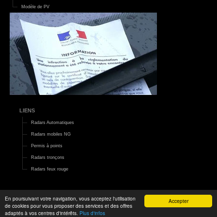
Modèle de PV
LIENS
Radars Automatiques
Radars mobiles NG
Permis à points
Radars tronçons
Radars feux rouge
En poursuivant votre navigation, vous acceptez l'utilisation
Accepter
de cookies pour vous proposer des services et des offres
2015 ©
Le Monde d'Aza
|
Mentions légales
adaptés à vos centres d'intérêts.
Plus d'infos