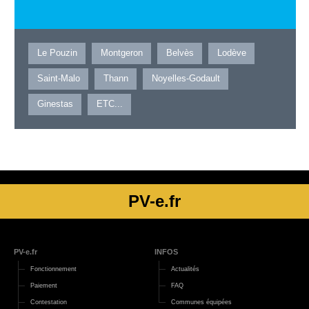
Le Pouzin
Montgeron
Belvès
Lodève
Saint-Malo
Thann
Noyelles-Godault
Ginestas
ETC...
PV-e.fr
PV-e.fr
INFOS
Fonctionnement
Actualités
Paiement
FAQ
Contestation
Communes équipées