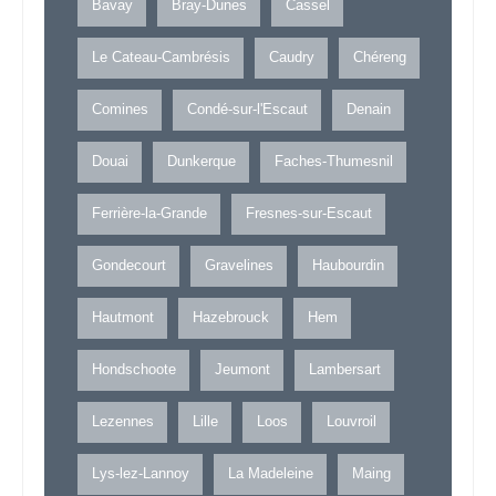
Bavay
Bray-Dunes
Cassel
Le Cateau-Cambrésis
Caudry
Chéreng
Comines
Condé-sur-l'Escaut
Denain
Douai
Dunkerque
Faches-Thumesnil
Ferrière-la-Grande
Fresnes-sur-Escaut
Gondecourt
Gravelines
Haubourdin
Hautmont
Hazebrouck
Hem
Hondschoote
Jeumont
Lambersart
Lezennes
Lille
Loos
Louvroil
Lys-lez-Lannoy
La Madeleine
Maing