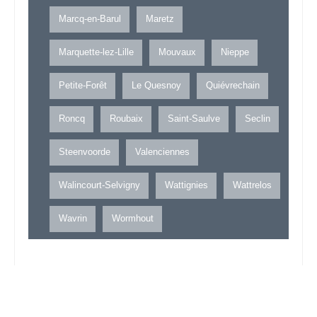
Marcq-en-Barul
Maretz
Marquette-lez-Lille
Mouvaux
Nieppe
Petite-Forêt
Le Quesnoy
Quiévrechain
Roncq
Roubaix
Saint-Saulve
Seclin
Steenvoorde
Valenciennes
Walincourt-Selvigny
Wattignies
Wattrelos
Wavrin
Wormhout