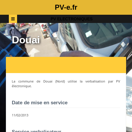
PV-e.fr
PV ELECTRONIQUES
Douai
La commune de
Douai
(
Nord
) utilise la verbalisation par PV
électronique.
Date de mise en service
11/02/2013
Service verbalisateur