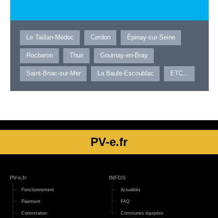
Le Taillan-Médoc
Cerdon
Épinay-sur-Seine
Rocbaron
Thuir
Gournay-en-Bray
Saint-Briac-sur-Mer
La Baule-Escoublac
ETC...
PV-e.fr
PV-e.fr
INFOS
Fonctionnement
Actualités
Paiement
FAQ
Contestation
Communes équipées