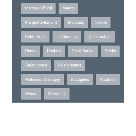
Marcq-en-Barul
Maretz
Marquette-lez-Lille
Mouvaux
Nieppe
Petite-Forêt
Le Quesnoy
Quiévrechain
Roncq
Roubaix
Saint-Saulve
Seclin
Steenvoorde
Valenciennes
Walincourt-Selvigny
Wattignies
Wattrelos
Wavrin
Wormhout