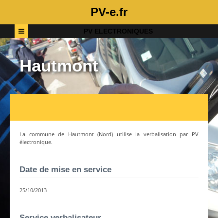
PV-e.fr
PV ELECTRONIQUES
Hautmont
La commune de
Hautmont
(
Nord
) utilise la verbalisation par PV
électronique.
Date de mise en service
25/10/2013
Service verbalisateur