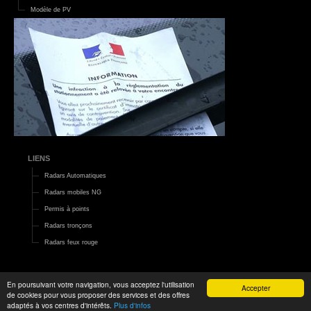
Modèle de PV
LIENS
Radars Automatiques
Radars mobiles NG
Permis à points
Radars tronçons
Radars feux rouge
En poursuivant votre navigation, vous acceptez l'utilisation
Accepter
de cookies pour vous proposer des services et des offres
2015 ©
Le Monde d'Aza
|
Mentions légales
adaptés à vos centres d'intérêts.
Plus d'infos