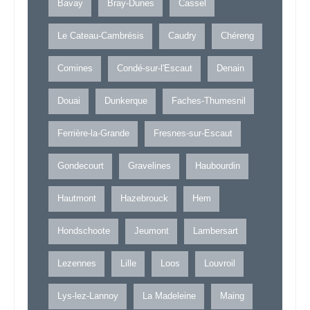
Bavay
Bray-Dunes
Cassel
Le Cateau-Cambrésis
Caudry
Chéreng
Comines
Condé-sur-l'Escaut
Denain
Douai
Dunkerque
Faches-Thumesnil
Ferrière-la-Grande
Fresnes-sur-Escaut
Gondecourt
Gravelines
Haubourdin
Hautmont
Hazebrouck
Hem
Hondschoote
Jeumont
Lambersart
Lezennes
Lille
Loos
Louvroil
Lys-lez-Lannoy
La Madeleine
Maing