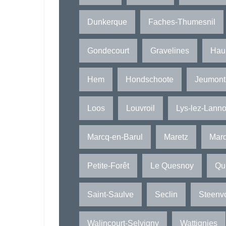
Dunkerque
Faches-Thumesnil
Gondecourt
Gravelines
Hau
Hem
Hondschoote
Jeumont
Loos
Louvroil
Lys-lez-Lann
Marcq-en-Barul
Maretz
Marq
Petite-Forêt
Le Quesnoy
Qu
Saint-Saulve
Seclin
Steenv
Walincourt-Selvigny
Wattignies