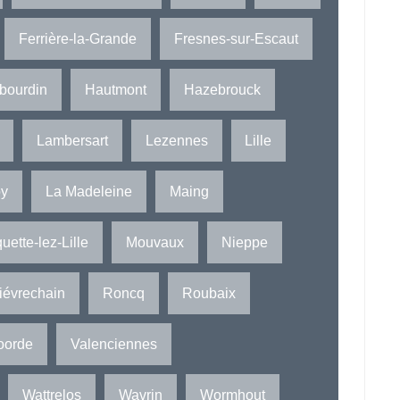
Ferrière-la-Grande
Fresnes-sur-Escaut
bourdin
Hautmont
Hazebrouck
Lambersart
Lezennes
Lille
oy
La Madeleine
Maing
uette-lez-Lille
Mouvaux
Nieppe
iévrechain
Roncq
Roubaix
oorde
Valenciennes
Wattrelos
Wavrin
Wormhout