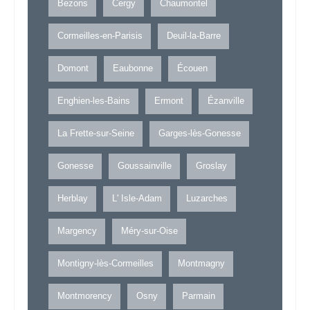
Bezons
Cergy
Chaumontel
Cormeilles-en-Parisis
Deuil-la-Barre
Domont
Eaubonne
Écouen
Enghien-les-Bains
Ermont
Ézanville
La Frette-sur-Seine
Garges-lès-Gonesse
Gonesse
Goussainville
Groslay
Herblay
L' Isle-Adam
Luzarches
Margency
Méry-sur-Oise
Montigny-lès-Cormeilles
Montmagny
Montmorency
Osny
Parmain