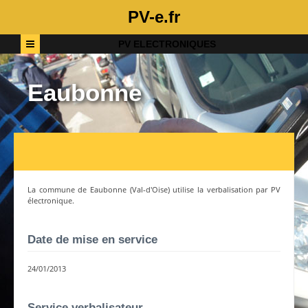
PV-e.fr
PV ELECTRONIQUES
Eaubonne
La commune de
Eaubonne
(
Val-d'Oise
) utilise la verbalisation par PV
électronique.
Date de mise en service
24/01/2013
Service verbalisateur