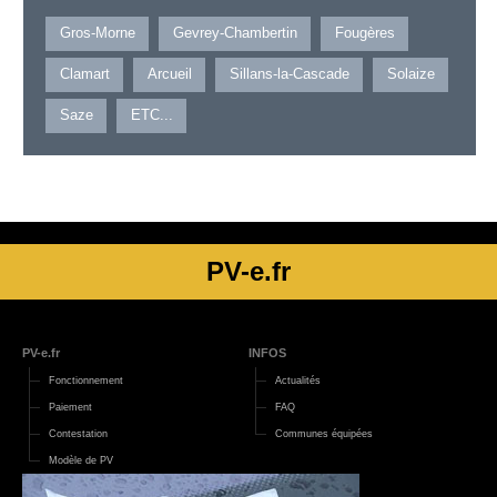
Gros-Morne
Gevrey-Chambertin
Fougères
Clamart
Arcueil
Sillans-la-Cascade
Solaize
Saze
ETC...
PV-e.fr
PV-e.fr
INFOS
Fonctionnement
Actualités
Paiement
FAQ
Contestation
Communes équipées
Modèle de PV