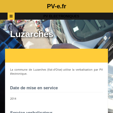
PV-e.fr
PV ELECTRONIQUES
Luzarches
La commune de
Luzarches
(
Val-d'Oise
) utilise la verbalisation par PV
électronique.
Date de mise en service
2014
Service verbalisateur