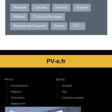
Névache
Garches
Pamiers
Vergèze
Milhaud
Civrieux-d'Azergues
Miramont-de-Guyenne
Erstein
ETC...
PV-e.fr
PV-e.fr
INFOS
Fonctionnement
Actualités
Paiement
FAQ
Contestation
Communes équipées
Modèle de PV