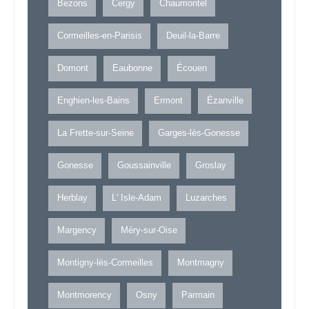
Bezons
Cergy
Chaumontel
Cormeilles-en-Parisis
Deuil-la-Barre
Domont
Eaubonne
Écouen
Enghien-les-Bains
Ermont
Ézanville
La Frette-sur-Seine
Garges-lès-Gonesse
Gonesse
Goussainville
Groslay
Herblay
L' Isle-Adam
Luzarches
Margency
Méry-sur-Oise
Montigny-lès-Cormeilles
Montmagny
Montmorency
Osny
Parmain