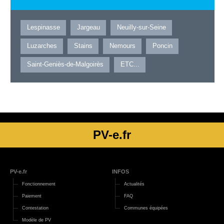
Lespinasse
Jargeau
Neuilly-sur-Seine
Luzarches
Stains
Nemours
Poncin
Saint-Geniès-de-Malgoirès
ETC...
PV-e.fr
PV-e.fr
INFOS
Fonctionnement
Actualités
Paiement
FAQ
Contestation
Communes équipées
Modèle de PV