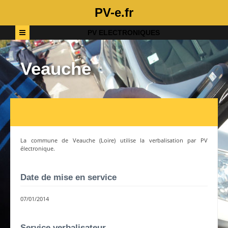
PV-e.fr
PV ELECTRONIQUES
Veauche
La commune de
Veauche
(
Loire
) utilise la verbalisation par PV
électronique.
Date de mise en service
07/01/2014
Service verbalisateur