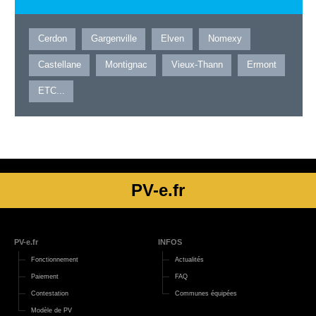
Cerdon
Gargenville
Elven
Nomexy
Castellane
Montignac
Vieux-Thann
Ermont
ETC...
PV-e.fr
PV-e.fr
INFOS
Fonctionnement
Actualités
Paiement
FAQ
Contestation
Communes équipées
Modèle de PV