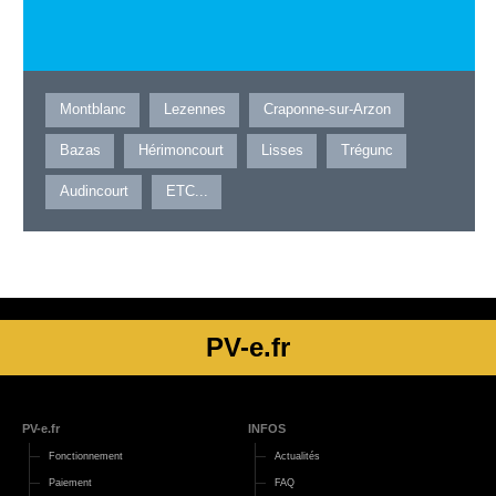
Montblanc
Lezennes
Craponne-sur-Arzon
Bazas
Hérimoncourt
Lisses
Trégunc
Audincourt
ETC...
PV-e.fr
PV-e.fr
INFOS
Fonctionnement
Actualités
Paiement
FAQ