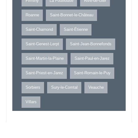
Firminy
La Fouillouse
Rive-de-Gier
Roanne
Saint-Bonnet-le-Château
Saint-Chamond
Saint-Étienne
Saint-Genest-Lerpt
Saint-Jean-Bonnefonds
Saint-Martin-la-Plaine
Saint-Paul-en-Jarez
Saint-Priest-en-Jarez
Saint-Romain-le-Puy
Sorbiers
Sury-le-Comtal
Veauche
Villars