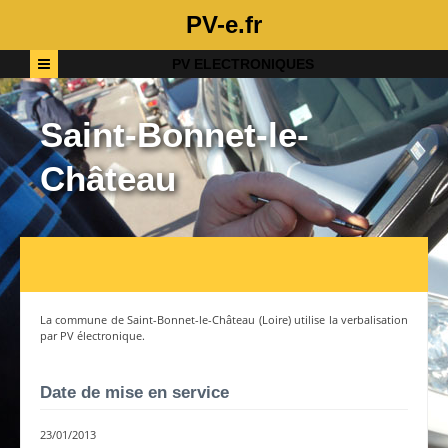
PV-e.fr
PV ELECTRONIQUES
Saint-Bonnet-le-
Château
La commune de
Saint-Bonnet-le-Château
(
Loire
) utilise la verbalisation
par PV électronique.
Date de mise en service
23/01/2013