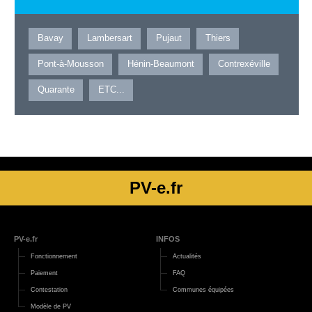
Bavay
Lambersart
Pujaut
Thiers
Pont-à-Mousson
Hénin-Beaumont
Contrexéville
Quarante
ETC...
PV-e.fr
PV-e.fr
INFOS
Fonctionnement
Actualités
Paiement
FAQ
Contestation
Communes équipées
Modèle de PV